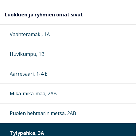
Luokkien ja ryhmien omat sivut
Vaahteramäki, 1A
Huvikumpu, 1B
Aarresaari, 1-4 E
Mikä-mikä-maa, 2AB
Puolen hehtaarin metsä, 2AB
Tylypahka, 3A