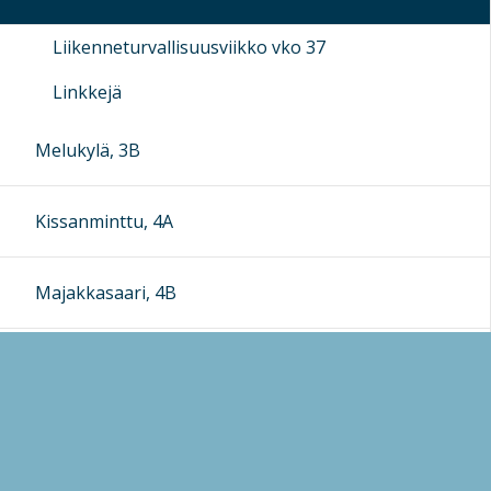
Liikenneturvallisuusviikko vko 37
Linkkejä
Melukylä, 3B
Kissanminttu, 4A
Majakkasaari, 4B
Ankkalinna, 5A
Outola, 5B