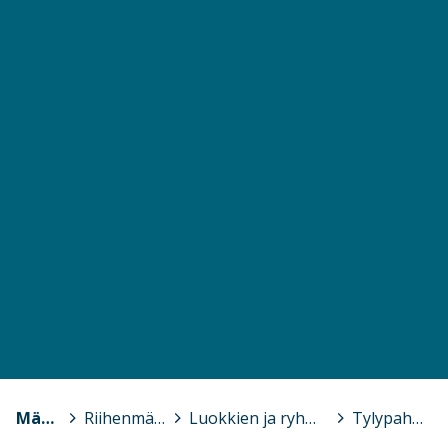
Mäntsälä
>
Riihenmäen koulu
>
Luokkien ja ryhmien omat sivut
>
Tylypahka, 3A