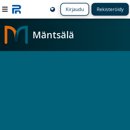
Kirjaudu
Rekisteröidy
Mäntsälä