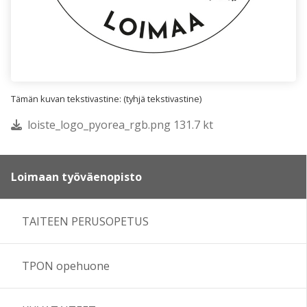
Tämän kuvan tekstivastine: (tyhjä tekstivastine)
loiste_logo_pyorea_rgb.png 131.7 kt
Loimaan työväenopisto
TAITEEN PERUSOPETUS
TPON opehuone