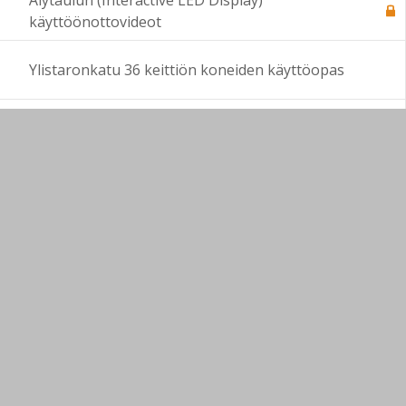
Älytaulun (Interactive LED Display)
käyttöönottovideot
Ylistaronkatu 36 keittiön koneiden käyttöopas
Striimaamisen opastevideot
LOIMAAN KUVATAIDEKOULUN VERKKONÄYTTELY
2020-2021
Ajankohtaista
Pelastussuunnitelmat