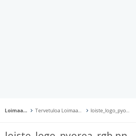
Loimaan työväenopisto
>
Tervetuloa Loimaan työväenopiston Peda.Net-sivuille
>
loiste_logo_pyorea_rgb.png
loiste_logo_pyorea_rgb.pn