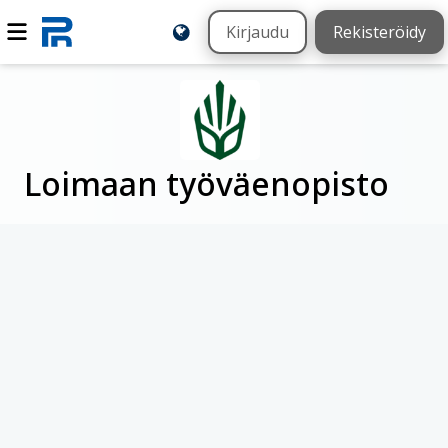
Kirjaudu
Rekisteröidy
Loimaan työväenopisto