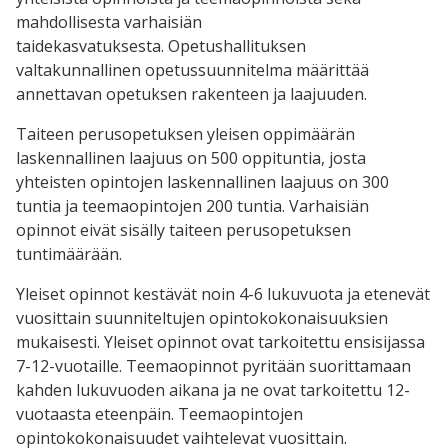
mahdollisesta varhaisiän
taidekasvatuksesta. Opetushallituksen
valtakunnallinen opetussuunnitelma määrittää
annettavan opetuksen rakenteen ja laajuuden.
Taiteen perusopetuksen yleisen oppimäärän
laskennallinen laajuus on 500 oppituntia, josta
yhteisten opintojen laskennallinen laajuus on 300
tuntia ja teemaopintojen 200 tuntia. Varhaisiän
opinnot eivät sisälly taiteen perusopetuksen
tuntimäärään.
Yleiset opinnot kestävät noin 4-6 lukuvuota ja etenevät
vuosittain suunniteltujen opintokokonaisuuksien
mukaisesti. Yleiset opinnot ovat tarkoitettu ensisijassa
7-12-vuotaille. Teemaopinnot pyritään suorittamaan
kahden lukuvuoden aikana ja ne ovat tarkoitettu 12-
vuotaasta eteenpäin. Teemaopintojen
opintokokonaisuudet vaihtelevat vuosittain.