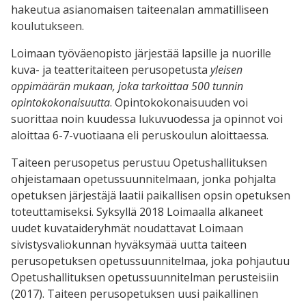
hakeutua asianomaisen taiteenalan ammatilliseen
koulutukseen.
Loimaan työväenopisto järjestää lapsille ja nuorille
kuva- ja teatteritaiteen perusopetusta
yleisen
oppimäärän mukaan, joka tarkoittaa 500 tunnin
opintokokonaisuutta
. Opintokokonaisuuden voi
suorittaa noin kuudessa lukuvuodessa ja opinnot voi
aloittaa 6-7-vuotiaana eli peruskoulun aloittaessa.
Taiteen perusopetus perustuu Opetushallituksen
ohjeistamaan opetussuunnitelmaan, jonka pohjalta
opetuksen järjestäjä laatii paikallisen opsin opetuksen
toteuttamiseksi. Syksyllä 2018 Loimaalla alkaneet
uudet kuvataideryhmät noudattavat Loimaan
sivistysvaliokunnan hyväksymää uutta taiteen
perusopetuksen opetussuunnitelmaa, joka pohjautuu
Opetushallituksen opetussuunnitelman perusteisiin
(2017). Taiteen perusopetuksen uusi paikallinen