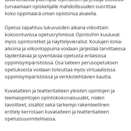
turvaamaan opiskelijalle mahdollisuuden suorittaa
koko oppimäärä oman opistonsa alueella.
Opetus tapahtuu lukuvuoden aikana viikoittain
kokoontuvissa opetusryhmissä. Opintoihin kuuluvat
myös opintoretket ja näyttelyvierailut. Koulujen loma-
aikoina ja viikonloppuina voidaan järjestää tarvittaessa
täydentävää ja syventävää opetusta erilaisissa
oppimisympäristöissä. Osa taiteen perusopetuksen
opetuksesta voidaan toteuttaa myös virtuaalisissa
oppimisympäristöissä ja verkkotehtävien kautta.
Kuvataiteen ja teatteritaiteen yleisten opintojen ja
teemaopintojen opintokokonaisuudet, niiden
tavoitteet, sisällöt sekä tarkempi rakenteellinen
erittely kerrotaan kuvataiteen ja teatteritaiteen
opetussuunnitelmassa.