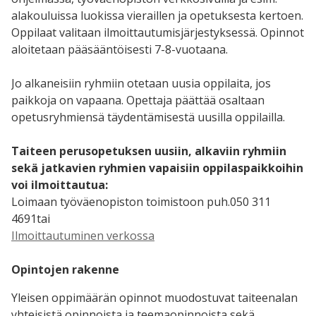
alakouluissa luokissa vieraillen ja opetuksesta kertoen.
Oppilaat valitaan ilmoittautumisjärjestyksessä. Opinnot
aloitetaan pääsääntöisesti 7-8-vuotaana.
Jo alkaneisiin ryhmiin otetaan uusia oppilaita, jos
paikkoja on vapaana. Opettaja päättää osaltaan
opetusryhmiensä täydentämisestä uusilla oppilailla.
Taiteen perusopetuksen uusiin, alkaviin ryhmiin
sekä jatkavien ryhmien vapaisiin oppilaspaikkoihin
voi ilmoittautua:
Loimaan työväenopiston toimistoon puh.050 311
4691tai
Ilmoittautuminen verkossa
Opintojen rakenne
Yleisen oppimäärän opinnot muodostuvat taiteenalan
yhteisistä opinnoista ja teemaopinnoista sekä