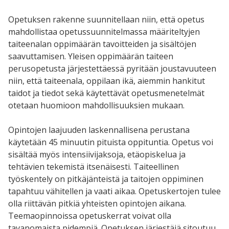
Opetuksen rakenne suunnitellaan niin, että opetus
mahdollistaa opetussuunnitelmassa määriteltyjen
taiteenalan oppimäärän tavoitteiden ja sisältöjen
saavuttamisen. Yleisen oppimäärän taiteen
perusopetusta järjestettäessä pyritään joustavuuteen
niin, että taiteenala, oppilaan ikä, aiemmin hankitut
taidot ja tiedot sekä käytettävät opetusmenetelmät
otetaan huomioon mahdollisuuksien mukaan.
Opintojen laajuuden laskennallisena perustana
käytetään 45 minuutin pituista oppituntia. Opetus voi
sisältää myös intensiivijaksoja, etäopiskelua ja
tehtävien tekemistä itsenäisesti. Taiteellinen
työskentely on pitkäjänteistä ja taitojen oppiminen
tapahtuu vähitellen ja vaati aikaa. Opetuskertojen tulee
olla riittävän pitkiä yhteisten opintojen aikana.
Teemaopinnoissa opetuskerrat voivat olla
tavanomaista pidempiä. Opetuksen järjestäjä sitoutuu