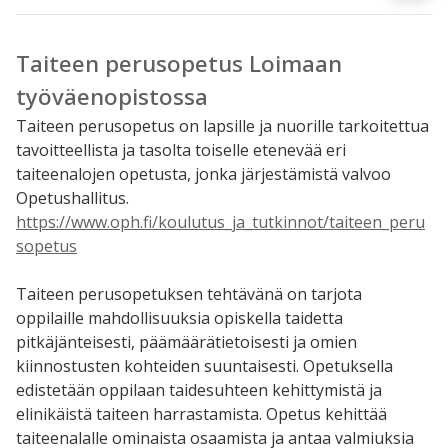
Taiteen perusopetus Loimaan
työväenopistossa
Taiteen perusopetus on lapsille ja nuorille tarkoitettua
tavoitteellista ja tasolta toiselle etenevää eri
taiteenalojen opetusta, jonka järjestämistä valvoo
Opetushallitus.
https://www.oph.fi/koulutus_ja_tutkinnot/taiteen_peru
sopetus
Taiteen perusopetuksen tehtävänä on tarjota
oppilaille mahdollisuuksia opiskella taidetta
pitkäjänteisesti, päämäärätietoisesti ja omien
kiinnostusten kohteiden suuntaisesti. Opetuksella
edistetään oppilaan taidesuhteen kehittymistä ja
elinikäistä taiteen harrastamista. Opetus kehittää
taiteenalalle ominaista osaamista ja antaa valmiuksia