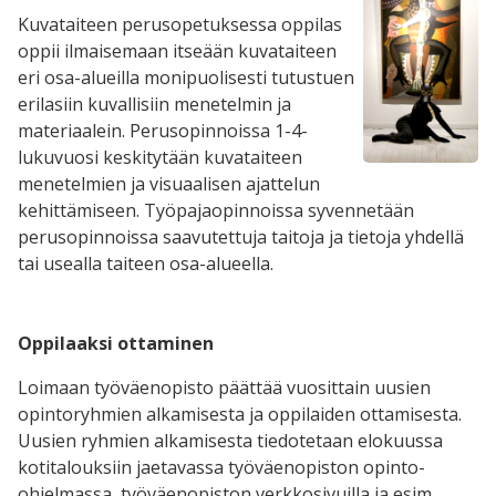
Kuvataiteen perusopetuksessa oppilas
oppii ilmaisemaan itseään kuvataiteen
eri osa-alueilla monipuolisesti tutustuen
erilasiin kuvallisiin menetelmin ja
materiaalein. Perusopinnoissa 1-4-
lukuvuosi keskitytään kuvataiteen
menetelmien ja visuaalisen ajattelun
kehittämiseen. Työpajaopinnoissa syvennetään
perusopinnoissa saavutettuja taitoja ja tietoja yhdellä
tai usealla taiteen osa-alueella.
Oppilaaksi ottaminen
Loimaan työväenopisto päättää vuosittain uusien
opintoryhmien alkamisesta ja oppilaiden ottamisesta.
Uusien ryhmien alkamisesta tiedotetaan elokuussa
kotitalouksiin jaetavassa työväenopiston opinto-
ohjelmassa, työväenopiston verkkosivuilla ja esim.