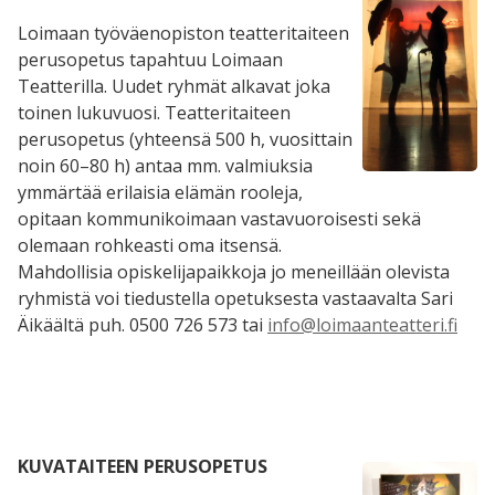
Loimaan työväenopiston teatteritaiteen
perusopetus tapahtuu Loimaan
Teatterilla. Uudet ryhmät alkavat joka
toinen lukuvuosi. Teatteritaiteen
perusopetus (yhteensä 500 h, vuosittain
noin 60–80 h) antaa mm. valmiuksia
ymmärtää erilaisia elämän rooleja,
opitaan kommunikoimaan vastavuoroisesti sekä
olemaan rohkeasti oma itsensä.
Mahdollisia opiskelijapaikkoja jo meneillään olevista
ryhmistä voi tiedustella opetuksesta vastaavalta Sari
Äikäältä puh. 0500 726 573 tai
info@loimaanteatteri.fi
KUVATAITEEN PERUSOPETUS