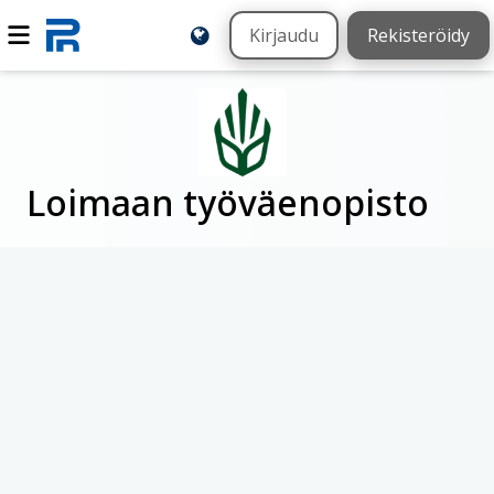
Kirjaudu
Rekisteröidy
Loimaan työväenopisto