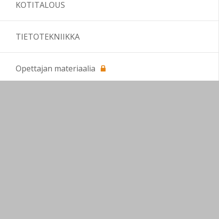
KOTITALOUS
TIETOTEKNIIKKA
Opettajan materiaalia
Älytaulun (Interactive LED Display)
käyttöönottovideot
Ylistaronkatu 36 keittiön koneiden käyttöopas
Striimaamisen opastevideot
Emmin opastusvideot
Mikan opastevideot