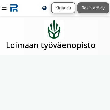
Kirjaudu
Rekisteröidy
Loimaan työväenopisto