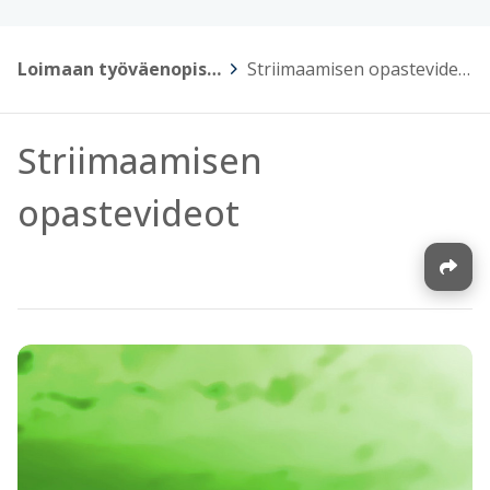
Loimaan työväenopisto
>
Striimaamisen opastevideot
Striimaamisen
opastevideot