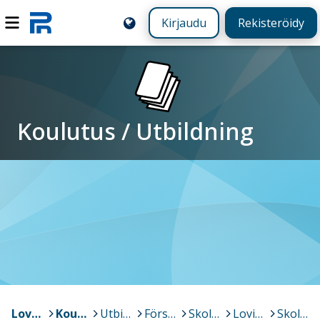
Kirjaudu
Rekisteröidy
Koulutus / Utbildning
Loviisa - Lovisa
>
Koulutus / Utbildning
>
Utbildning [SV]
>
Förskolan och den grundläggande utbildningen
>
Skolor
>
Lovisavikens skola
>
Skolmaten 2025-2026