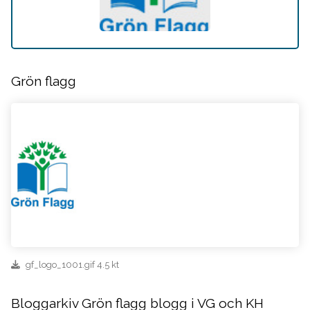
Grön flagg
gf_logo_1001.gif 4.5 kt
Bloggarkiv Grön flagg blogg i VG och KH