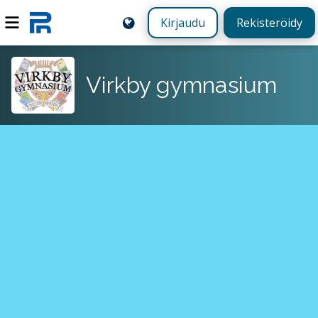
Kirjaudu
Rekisteröidy
Virkby gymnasium