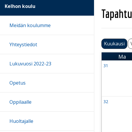
Kelhon koulu
Tapahtu
Meidän koulumme
Kuukausi
Yhteystiedot
Ma
Maa
Lukuvuosi 2022-23
31
Viikko 31
27 July 202
Opetus
Oppilaalle
32
Viikko 32
3 August 2
Huoltajalle