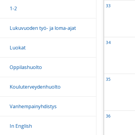
33
Viikko 33
1-2
10 August 
Lukuvuoden työ- ja loma-ajat
34
Viikko 34
Luokat
17 August 
Oppilashuolto
35
Viikko 35
24 August 
Kouluterveydenhuolto
Vanhempainyhdistys
36
Viikko 36
31 August 
In English