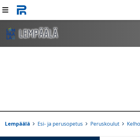
LEMPÄÄLÄ
Lempäälä
>
Esi- ja perusopetus
>
Peruskoulut
>
Kelho