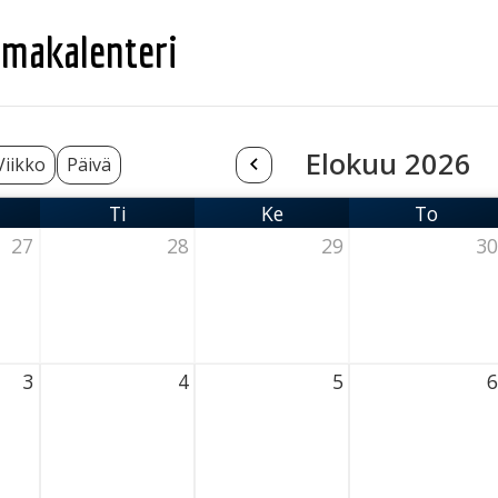
makalenteri
Elokuu 2026
Viikko
Päivä
Ti
Ke
To
nantai
Tiistai
Keskiviikko
Torstai
27
28
29
30
6 Thursday
28 July 2026 Thursday
29 July 2026 Thursday
30 July 2026 Th
3
4
5
6
026 Thursday
4 August 2026 Thursday
5 August 2026 Thursday
6 August 2026 