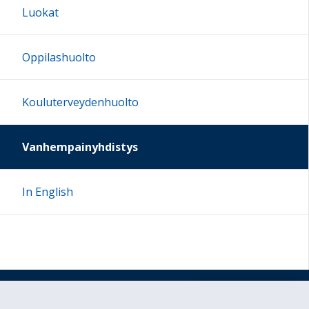
Luokat
Oppilashuolto
Kouluterveydenhuolto
Vanhempainyhdistys
In English
Sivun alkuun