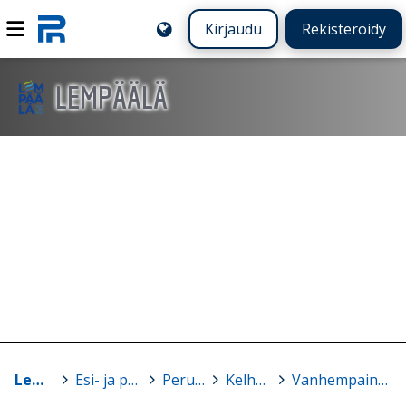
Kirjaudu
Rekisteröidy
LEMPÄÄLÄ
Lempäälä
>
Esi- ja perusopetus
>
Peruskoulut
>
Kelhon koulu
>
Vanhempainyhdistys