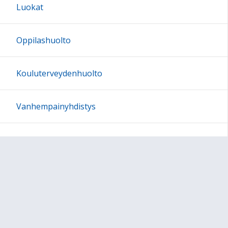
Luokat
Oppilashuolto
Kouluterveydenhuolto
Vanhempainyhdistys
In English
Sivun alkuun