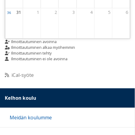
31
1
2
3
4
5
6
36
Viikko 36
31 August 2026 Thursday
1 September 2026 Thursday
2 September 2026 Thursday
3 September 2026 Thursday
4 September 2026 Thursday
5 September 2026 
6 Septemb
Ilmoittautuminen avoinna
Ilmoittautuminen alkaa myöhemmin
Ilmoittautuminen tehty
Ilmoittautuminen ei ole avoinna
iCal-syöte
Kelhon koulu
Meidän koulumme