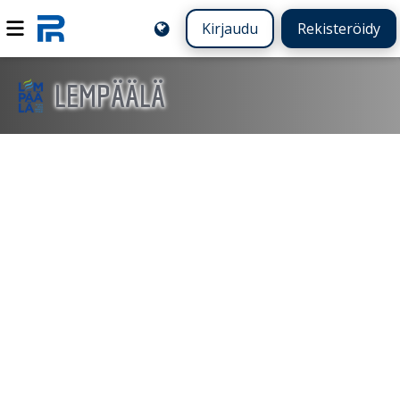
Kirjaudu
Rekisteröidy
LEMPÄÄLÄ