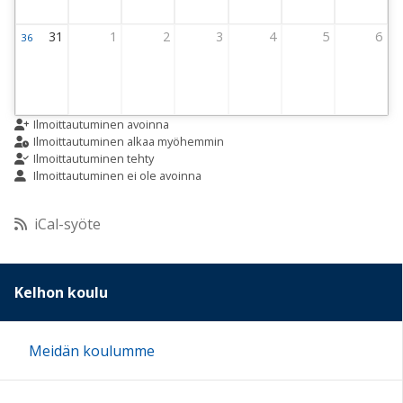
31
1
2
3
4
5
6
36
Viikko 36
31 August 2026 Thursday
1 September 2026 Thursday
2 September 2026 Thursday
3 September 2026 Thursday
4 September 2026 Thursday
5 September 2026 
6 Septemb
Ilmoittautuminen avoinna
Ilmoittautuminen alkaa myöhemmin
Ilmoittautuminen tehty
Ilmoittautuminen ei ole avoinna
iCal-syöte
Kelhon koulu
Meidän koulumme