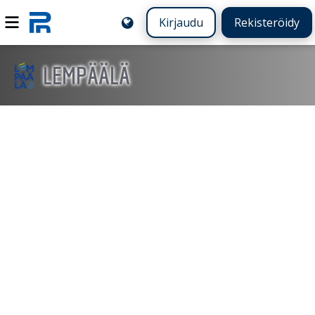
Kirjaudu
Rekisteröidy
LEMPÄÄLÄ