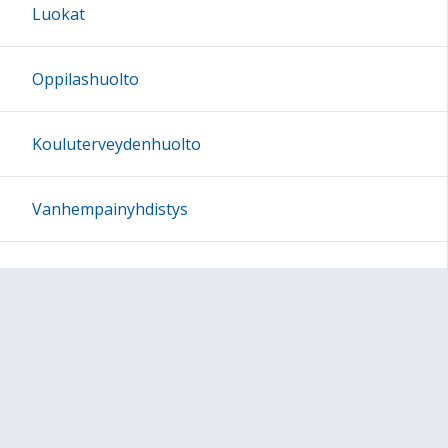
Luokat
Oppilashuolto
Kouluterveydenhuolto
Vanhempainyhdistys
In English
Sivun alkuun