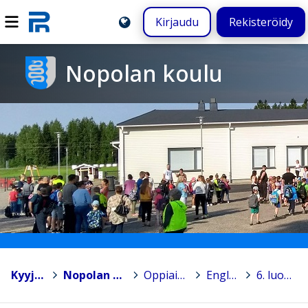
Kirjaudu
Rekisteröidy
Nopolan koulu
Kyyjärvi
>
Nopolan koulu
>
Oppiaineet
>
Englanti
>
6. luokka