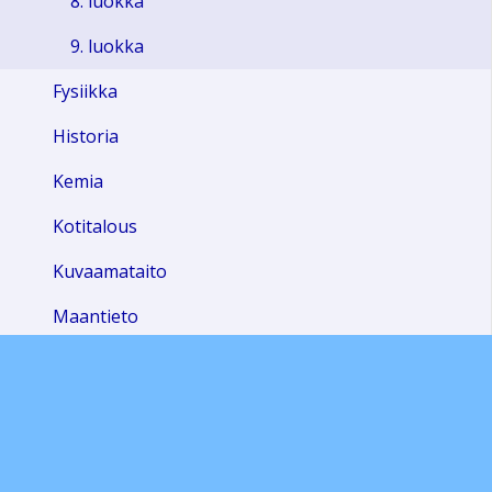
8. luokka
9. luokka
Fysiikka
Historia
Kemia
Kotitalous
Kuvaamataito
Maantieto
Matematiikka
Oppilaanohjaus
Ruotsi