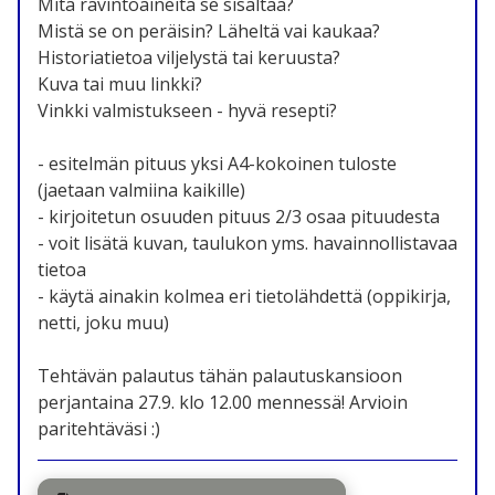
Mitä ravintoaineita se sisältää?
Mistä se on peräisin? Läheltä vai kaukaa?
Historiatietoa viljelystä tai keruusta?
Kuva tai muu linkki?
Vinkki valmistukseen - hyvä resepti?
- esitelmän pituus yksi A4-kokoinen tuloste
(jaetaan valmiina kaikille)
- kirjoitetun osuuden pituus 2/3 osaa pituudesta
- voit lisätä kuvan, taulukon yms. havainnollistavaa
tietoa
- käytä ainakin kolmea eri tietolähdettä (oppikirja,
netti, joku muu)
Tehtävän palautus tähän palautuskansioon
perjantaina 27.9. klo 12.00 mennessä! Arvioin
paritehtäväsi :)