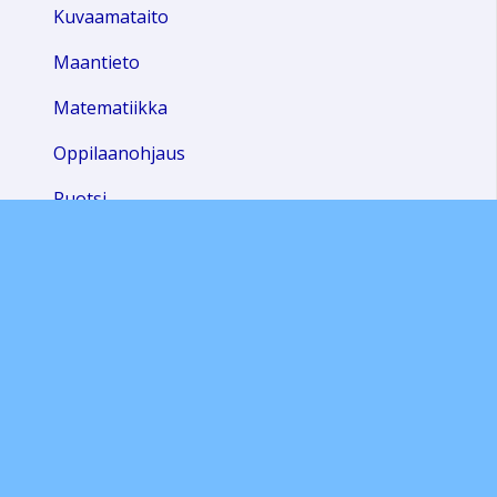
Kuvaamataito
Maantieto
Matematiikka
Oppilaanohjaus
Ruotsi
Terveystieto
Uskonto
Yhteiskuntaoppi
Äidinkieli
Valinnaisaineet
Kuvagalleria