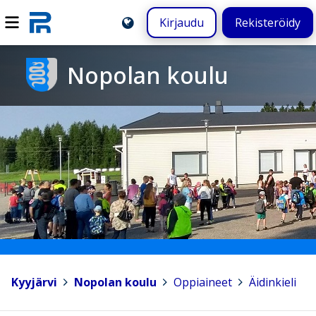
Kirjaudu
Rekisteröidy
Nopolan koulu
Kyyjärvi
>
Nopolan koulu
>
Oppiaineet
>
Äidinkieli