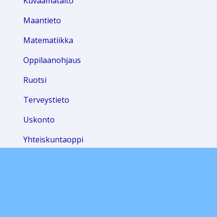
Kuvaamataito
Maantieto
Matematiikka
Oppilaanohjaus
Ruotsi
Terveystieto
Uskonto
Yhteiskuntaoppi
Äidinkieli
Valinnaisaineet
Kuvagalleria