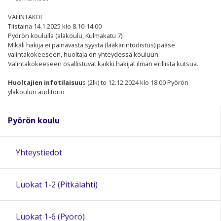
VALINTAKOE
Tiistaina 14.1.2025 klo 8.10-14.00
Pyörön koululla (alakoulu, Kulmakatu 7).
Mikäli hakija ei painavasta syystä (lääkärintodistus) pääse
valintakokeeseen, huoltaja on yhteydessä kouluun.
Valintakokeeseen osallistuvat kaikki hakijat ilman erillistä kutsua.
Huoltajien infotilaisuu
s (2lk) to 12.12.2024 klo 18.00 Pyörön
yläkoulun auditorio
Pyörön koulu
Yhteystiedot
Luokat 1-2 (Pitkälahti)
Luokat 1-6 (Pyörö)