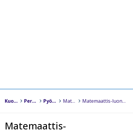
Kuopio
>
Peruskoulut
>
Pyörön koulu
>
Matemaattis-luonnontieteellinen painotettu opetus vuosiluokilla 3-6 ja 7-9
>
Matemaattis-luonnontieteellinen painotettu opetus vuosiluokilla 3-6
Matemaattis-