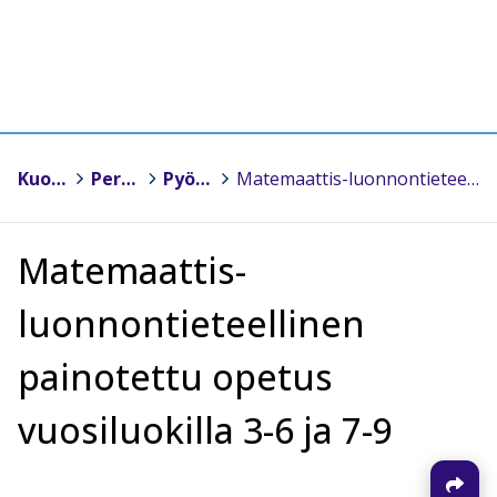
Kuopio
>
Peruskoulut
>
Pyörön koulu
>
Matemaattis-luonnontieteellinen painotettu opetus vuosiluokilla 3-6 ja 7-9
Matemaattis-
luonnontieteellinen
painotettu opetus
vuosiluokilla 3-6 ja 7-9