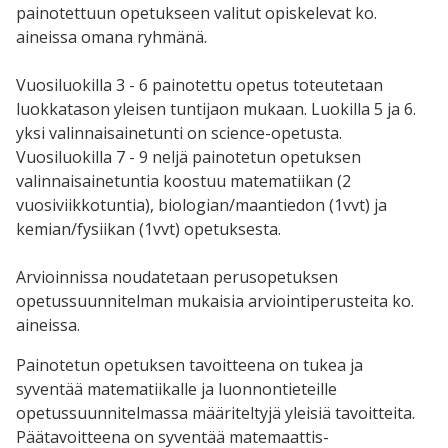
painotettuun opetukseen valitut opiskelevat ko.
aineissa omana ryhmänä.
Vuosiluokilla 3 - 6 painotettu opetus toteutetaan
luokkatason yleisen tuntijaon mukaan. Luokilla 5 ja 6.
yksi valinnaisainetunti on science-opetusta.
Vuosiluokilla 7 - 9 neljä painotetun opetuksen
valinnaisainetuntia koostuu matematiikan (2
vuosiviikkotuntia), biologian/maantiedon (1vvt) ja
kemian/fysiikan (1vvt) opetuksesta.
Arvioinnissa noudatetaan perusopetuksen
opetussuunnitelman mukaisia arviointiperusteita ko.
aineissa.
Painotetun opetuksen tavoitteena on tukea ja
syventää matematiikalle ja luonnontieteille
opetussuunnitelmassa määriteltyjä yleisiä tavoitteita.
Päätavoitteena on syventää matemaattis-