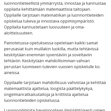
luonnontieteellistä ymmärrystä, innostaa ja kannustaa
oppilaita kehittämään matemaattisia taitojaan.
Oppilaille tarjotaan matematiikan ja luonnontieteiden
opiskelua tukeva ja innostava oppimisympäristö.
Oppilaita kannustetaan luovuuteen ja oma-
aloitteisuuteen.
Painotetussa opetuksessa opetetaan kaikki samat
perusasiat kuin muillakin luokilla, mutta tehtävissä
keskitytään enemmän syventäviin ja soveltaviin
tehtäviin. Keskitytään mahdollisimman vahvan
perustan luomiseen tulevien vuosien opiskelulle ko.
aineissa.
Oppilaalle tarjotaan mahdollisuus vahvistaa ja kehittää
matemaattista ajattelua, loogista päättelykykyä,
ongelmanratkaisutaitoja ja kriittistä ajattelua
luonnontieteiden opiskelussa.
Luonnonilmiöitä havainnoidaan ilmiölähtöisesti omien