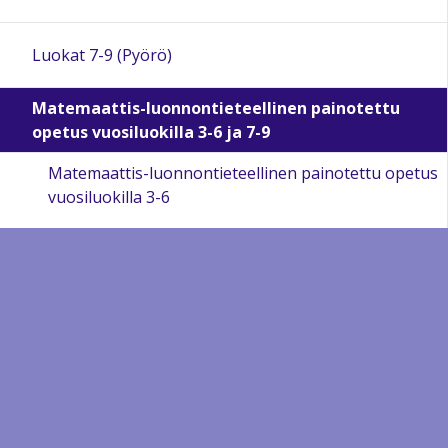
Luokat 7-9 (Pyörö)
Matemaattis-luonnontieteellinen painotettu
opetus vuosiluokilla 3-6 ja 7-9
Matemaattis-luonnontieteellinen painotettu opetus
vuosiluokilla 3-6
Matemaattis-luonnontieteellinen painotettu opetus
vuosiluokilla 7-9
Liikunnan painotettu opetus 7-9.-luokat
Kuopion perusopetuksen opetussuunnitelma
Pyörön koulun lukuvuosisuunnitelma 2025 - 2026