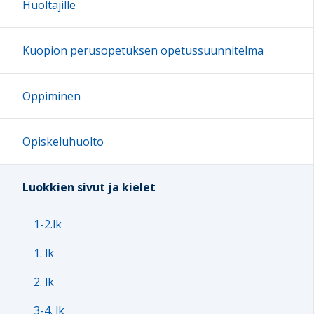
Huoltajille
Kuopion perusopetuksen opetussuunnitelma
Oppiminen
Opiskeluhuolto
Luokkien sivut ja kielet
1-2.lk
1. lk
2. lk
3-4. lk