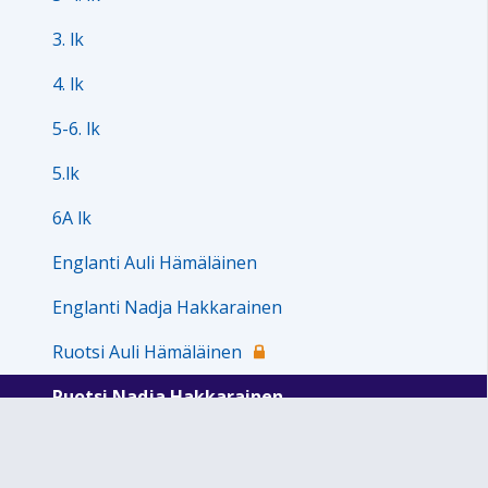
3. lk
4. lk
5-6. lk
5.lk
6A lk
Englanti Auli Hämäläinen
Englanti Nadja Hakkarainen
Ruotsi Auli Hämäläinen
Ruotsi Nadja Hakkarainen
Erityisopetus
Kerhotoiminta