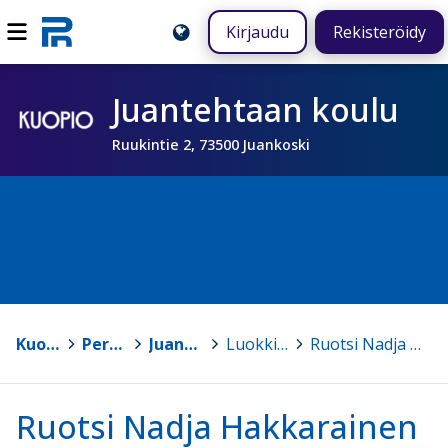
Kirjaudu
Rekisteröidy
Juantehtaan koulu
Ruukintie 2, 73500 Juankoski
Kuopio
>
Peruskoulut
>
Juantehtaan koulu
>
Luokkien sivut ja kielet
>
Ruotsi Nadja Hakkarainen
Ruotsi Nadja Hakkarainen