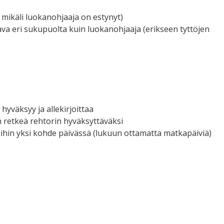
 mikäli luokanohjaaja on estynyt)
tava eri sukupuolta kuin luokanohjaaja (erikseen tyttöjen
hyväksyy ja allekirjoittaa
n retkeä rehtorin hyväksyttäväksi
uihin yksi kohde päivässä (lukuun ottamatta matkapäiviä)