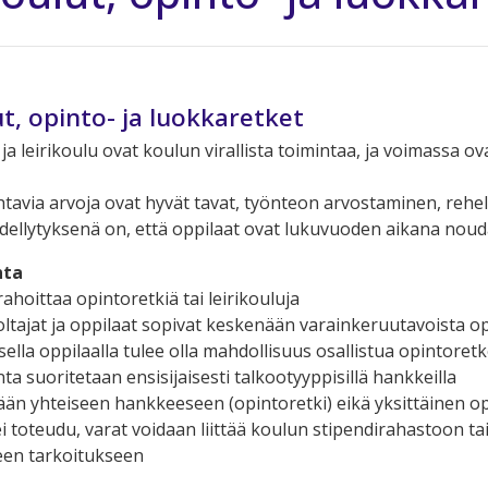
ut, opinto- ja luokkaretket
a leirikoulu ovat koulun virallista toimintaa, ja voimassa o
avia arvoja ovat hyvät tavat, työnteon arvostaminen, rehelli
ellytyksenä on, että oppilaat ovat lukuvuoden aikana nouda
nta
 rahoittaa opintoretkiä tai leirikouluja
oltajat ja oppilaat sopivat keskenään varainkeruutavoista o
sella oppilaalla tulee olla mahdollisuus osallistua opintoretk
ta suoritetaan ensisijaisesti talkootyyppisillä hankkeilla
tään yhteiseen hankkeeseen (opintoretki) eikä yksittäinen op
i ei toteudu, varat voidaan liittää koulun stipendirahastoon 
seen tarkoitukseen