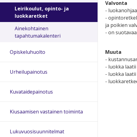
Valvonta
Leirikoulut, opinto- ja
- luokanohjaa
luokkaretket
- opintoretkel
ja poikien val
Ainekohtainen
- on suotavaa
tapahtumakalenteri
Muuta
Opiskeluhuolto
- kustannusa
- luokka laati
Urheilupainotus
- luokka laat
- luokkaretke
Kuvataidepainotus
Kiusaamisen vastainen toiminta
Lukuvuosisuunnitelmat