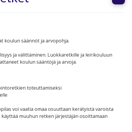
vat koulun säännöt ja arvopohja.
syys ja välittäminen. Luokkaretkille ja leirikouluun
ttaneet koulun sääntöjä ja arvoja.
pintoretkien toteuttamiseksi
elle
pilas voi vaatia omaa osuuttaan kerätyistä varoista
tai käyttää muuhun retken järjestäjän osoittamaan