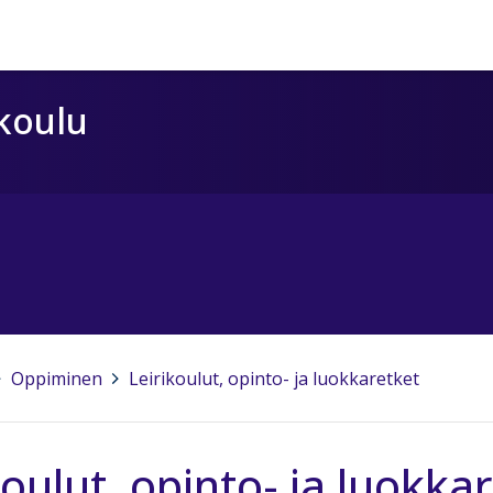
 koulu
Oppiminen
>
Leirikoulut, opinto- ja luokkaretket
koulut, opinto- ja luokka