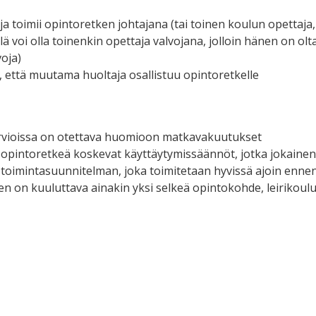
ja toimii opintoretken johtajana (tai toinen koulun opettaja,
lä voi olla toinenkin opettaja valvojana, jolloin hänen on ol
voja)
, että muutama huoltaja osallistuu opintoretkelle
rvioissa on otettava huomioon matkavakuutukset
i opintoretkeä koskevat käyttäytymissäännöt, jotka jokainen 
ii toimintasuunnitelman, joka toimitetaan hyvissä ajoin enne
en on kuuluttava ainakin yksi selkeä opintokohde, leirikoul