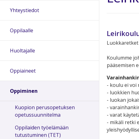
Yhteystiedot
Oppilaalle
Leirikoul
Luokkaretket j
Huoltajalle
Koulumme joht
pääsemisen ed
Oppiaineet
Varainhanki
- koulu ei voi
Oppiminen
- luokkien hu
- luokan jokai
- varainhankin
Kuopion perusopetuksen
- varat käyte
opetussuunnitelma
- mikäli retk
Oppilaiden työelämään
yleishyödylli
tutustuminen (TET)