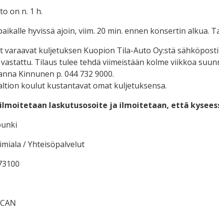
o on n. 1 h.
ikalle hyvissä ajoin, viim. 20 min. ennen konsertin alkua. Ta
t varaavat kuljetuksen Kuopion Tila-Auto Oy:stä sähköpost
 vastattu. Tilaus tulee tehdä viimeistään kolme viikkoa suun
anna Kinnunen p. 044 732 9000.
valtion koulut kustantavat omat kuljetuksensa.
ilmoitetaan laskutusosoite ja ilmoitetaan, että kysee
punki
imiala /
Yhteisöpalvelut
73100
SCAN