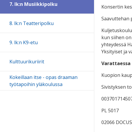
7. lk:n Musiikkipolku
Konsertin kest
Saavuttehan pa
8. lk:n Teatteripolku
Kuljetuskoulu
kun siihen on
9. lk:n K9-etu
yhteydessä H
Yksityiset ja 
Kulttuurikuriirit
Varattaessa 
Kuopion kau
Kokeillaan itse - opas draaman
työtapoihin yläkoulussa
Sivistyksen to
00370171450
PL 5017
02066 DOCU