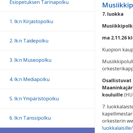
Esiopetuksen Tarinapolku
Musiikki
7. luokka
1. lk:n Kirjastopolku
Musiikkipolk
ma 2.11.26 kl
2. lk:n Taidepolku
Kuopion kaupu
3. lk:n Museopolku
Musiikkipolul
orkesterikapp
4. lk:n Mediapolku
Osallistuvat 
Maaninkajärv
kouluille
(HUO
5. lk:n Ympäristöpolku
7. luokkalaist
kapellimestar
6. lk:n Tanssipolku
orkesterin ww
luokkalaisille/