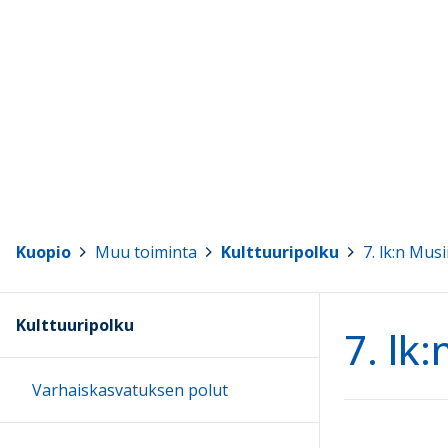
Kuopio
>
Muu toiminta
>
Kulttuuripolku
>
7. lk:n Mus
Kulttuuripolku
7. lk
Varhaiskasvatuksen polut