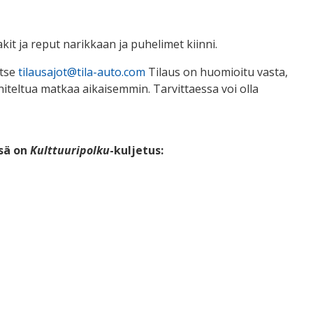
kit ja reput narikkaan ja puhelimet kiinni.
itse
tilausajot@tila-auto.com
Tilaus on huomioitu vasta,
niteltua matkaa aikaisemmin. Tarvittaessa voi olla
ssä on
Kulttuuripolku
-kuljetus: