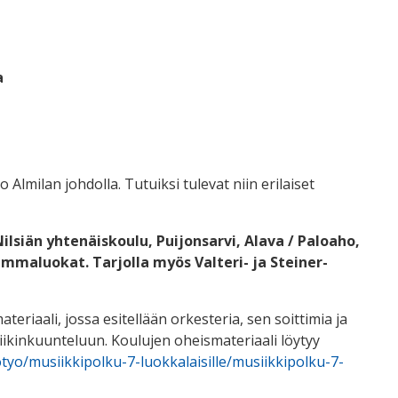
a
milan johdolla. Tutuiksi tulevat niin erilaiset
Nilsiän yhtenäiskoulu, Puijonsarvi, Alava / Paloaho,
ammaluokat. Tarjolla myös Valteri- ja Steiner-
teriaali, jossa esitellään orkesteria, sen soittimia ja
siikinkuunteluun. Koulujen oheismateriaali löytyy
tyo/musiikkipolku-7-luokkalaisille/musiikkipolku-7-