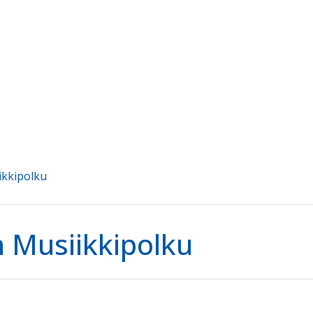
iikkipolku
:n Musiikkipolku