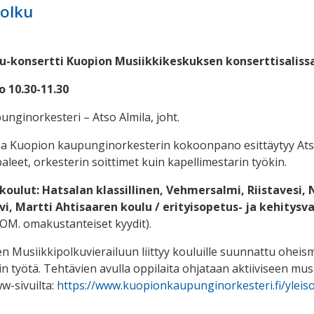
polku
u-konsertti Kuopion Musiikkikeskuksen konserttisaliss
o 10.30-11.30
nginorkesteri – Atso Almila, joht.
la Kuopion kaupunginorkesterin kokoonpano esittäytyy Atso Al
aleet, orkesterin soittimet kuin kapellimestarin työkin.
koulut: Hatsalan klassillinen, Vehmersalmi, Riistavesi, 
i, Martti Ahtisaaren koulu / erityisopetus- ja kehitysv
M. omakustanteiset kyydit).
en Musiikkipolkuvierailuun liittyy kouluille suunnattu oheisma
in työtä. Tehtävien avulla oppilaita ohjataan aktiiviseen mu
w-sivuilta:
https://www.kuopionkaupunginorkesteri.fi/yleiso