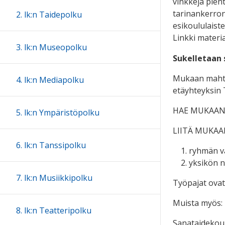
vinkkejä pient
tarinankerron
2. lk:n Taidepolku
esikoululaiste
Linkki materia
3. lk:n Museopolku
Sukelletaan 
Mukaan mahtuu
4. lk:n Mediapolku
etäyhteyksin 
HAE MUKAAN: t
5. lk:n Ympäristöpolku
LIITÄ MUKAA
6. lk:n Tanssipolku
ryhmän va
yksikön n
7. lk:n Musiikkipolku
Työpajat ovat
Muista myös:
8. lk:n Teatteripolku
Sanataidekou