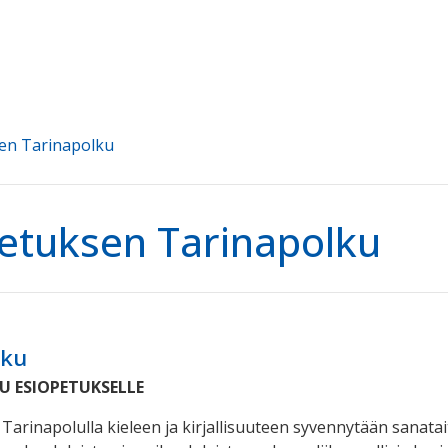
en Tarinapolku
etuksen Tarinapolku
lku
U ESIOPETUKSELLE
arinapolulla kieleen ja kirjallisuuteen syvennytään sanatait