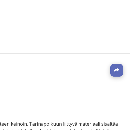
J
een keinoin. Tarinapolkuun liittyvä materiaali sisältää