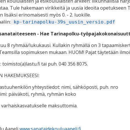
en koululaisten ja esikoululaisten arkeen: liikunnallisia harjoi
taa. Tule hakemaan virikkeitä ja uusia ideoita opetukseen Ta
n lisäksi erinomaisesti myös 0. - 2. luokille.
aliin:
kp-tarinapolku-39s_uusin_versio.pdf
sanataiteeseen - Hae Tarinapolku-työpajakokonaisuutt
 8 ryhmää/lukukausi. Kullakin ryhmällä on 3 tapaamiskerta
Teamsilla sopimuksen mukaan. HUOM! Pajat täytetään ilmoi
oimisto(a)lastu.fi tai puh. 040 356 8075.
N HAKEMUKSEESI:
stuuhenkilön yhteystiedot: nimi, sähköposti, puh. nro
imi: päiväkoti, ryhmä, ryhmän koko
 varhaiskasvatukselle maksuttomia.
lu Aapeli
www.sanataidekouluaapeli.fi