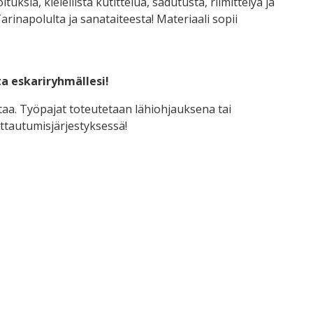
tuksia, kielellistä kutittelua, sadutusta, riimittelyä ja
rinapolulta ja sanataiteesta! Materiaali sopii
a eskariryhmällesi!
a. Työpajat toteutetaan lähiohjauksena tai
ttautumisjärjestyksessä!