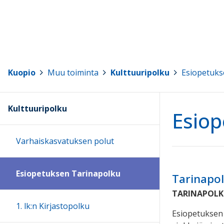
Kuopio
>
Muu toiminta
>
Kulttuuripolku
>
Esiopetuks
Kulttuuripolku
Esiop
Varhaiskasvatuksen polut
Esiopetuksen Tarinapolku
Tarinapo
TARINAPOLK
1. lk:n Kirjastopolku
Esiopetuksen T