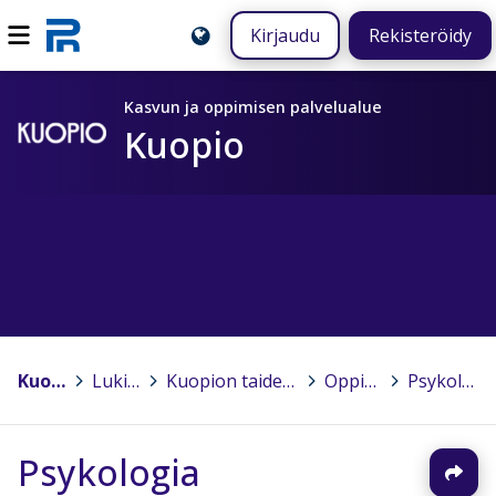
Kirjaudu
Rekisteröidy
Kasvun ja oppimisen palvelualue
Kuopio
Kuopio
>
Lukiot
>
Kuopion taidelukio Lumit
>
Oppiaineet
>
Psykologia
Psykologia