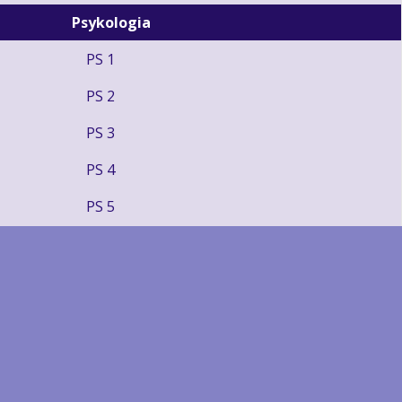
Psykologia
PS 1
PS 2
PS 3
PS 4
PS 5
PS 6
PS 7
PS 9
Tanssi
Terveystieto