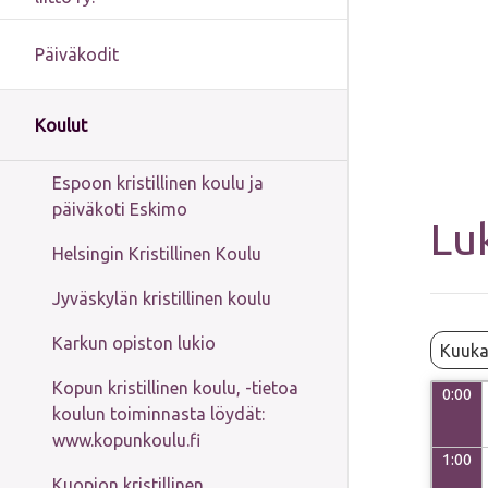
Päiväkodit
Koulut
Espoon kristillinen koulu ja
päiväkoti Eskimo
Lu
Helsingin Kristillinen Koulu
Jyväskylän kristillinen koulu
Karkun opiston lukio
Kuuka
Kopun kristillinen koulu, -tietoa
0:00
koulun toiminnasta löydät:
www.kopunkoulu.fi
1:00
Kuopion kristillinen