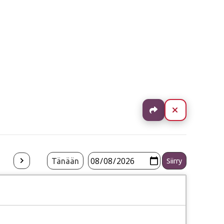
Jaa
Sulje
Tänään