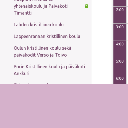
yhtenäiskoulu ja Päiväkoti
2:00
Timantti
Lahden kristillinen koulu
3:00
Lappeenrannan kristillinen koulu
4:00
Oulun kristillinen koulu sekä
päiväkodit Verso ja Toivo
5:00
Porin Kristillinen koulu ja päiväkoti
Ankkuri
6:00
Siikasalmen koulu
7:00
Suomen kristillinen yhteiskoulu
Alakoulu
8:00
Yläkoulu