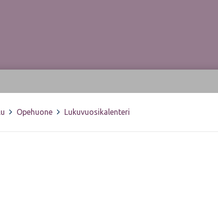
lu
>
Opehuone
>
Lukuvuosikalenteri