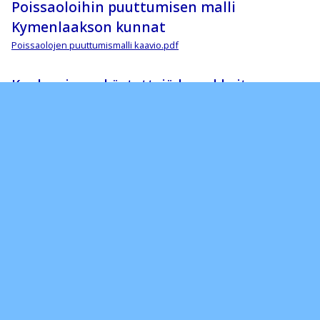
Poissaoloihin puuttumisen malli
Kymenlaakson kunnat
Poissaolojen puuttumismalli kaavio.pdf
Kouluarjessa käytettyjä lomakkeita
Hakemus_toissijaiseen_kouluun.pdf
Liitteet:
2016Koulukuljetushakemus.rtf
TIETOA edu.kotka.fi-tunnuksista YMS.
ALLA OLEVAN LINKIN KAUTTA LÖYDÄT LISÄÄ OHJEITA!
Office O365: Microsoft Office ohjelmistopaketti veloituksetta
Officen asentaminen tai uudelleenasentaminen Kotikäyttöohjelman
kautta (HUP)
edu.kotka.fi- salasanan vaihto Wilma-linkin kautta