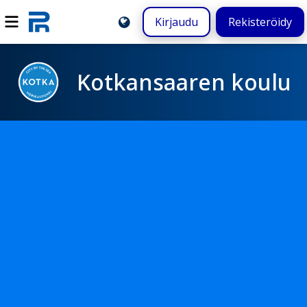
Kirjaudu
Rekisteröidy
Kotkansaaren koulu