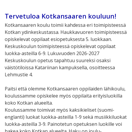
Tervetuloa Kotkansaaren kouluun!
Kotkansaaren koulu toimii kahdessa eri toimipisteessä
Kotkan ydinkeskustassa. Haukkavuoren toimipisteessä
opiskelevat oppilaat esiopetuksesta 5. luokkaan.
Keskuskoulun toimipisteessä opiskelevat oppilaat
luokka-asteilla 6-9. Lukuvuoden 2026-2027
Keskuskoulun opetus tapahtuu suureksi osaksi
väistötiloissa Katariinan kampuksella, osoitteessa
Lehmustie 4.
Paitsi että olemme Kotkansaaren oppilaiden lähikoulu,
koulussamme opiskelee myös oppilaita erityisluokilla
koko Kotkan alueelta.
Koulussamme toimivat myös kaksikieliset (suomi-
englanti) luokat luokka-asteilla 1-9 sekä musiikkiluokat
luokka-asteilla 3-9. Painotetun opetuksen luokille voi
hakea koko Kotkan alueelta. Haku on joulu-