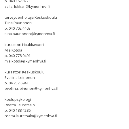
p. 040 167 8223
saila. lukkari@kymenhva.fi
terveydenhoitaja Keskuskoulu
Tiina Paunonen
p. 040 702 4403
tiina.paunonen@kymenhva.fi
kuraattori Haukkavuori
Mia Kotola
p. 040 778 9491
mia.kotola@kymenhva.fi
kuraattori Keskuskoulu
Eveliina Leinonen
p. 04 757 6941
eveliina.leinonen@kymenhva.fi
koulupsykologi
Reetta Lauretsalo
p. 040 188 4286
reetta.lauretsalo@kymenhva.fi