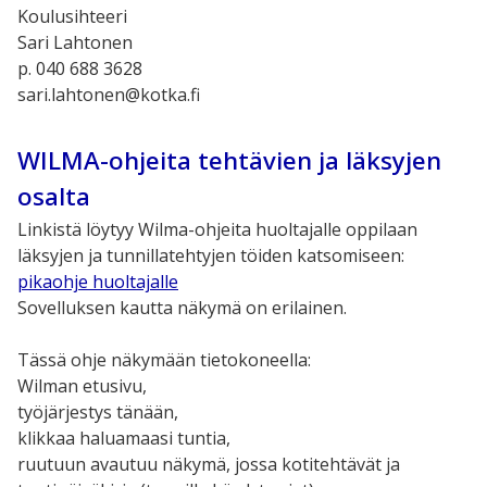
Koulusihteeri
Sari Lahtonen
p. 040 688 3628
sari.lahtonen@kotka.fi
WILMA-ohjeita tehtävien ja läksyjen
osalta
Linkistä löytyy Wilma-ohjeita huoltajalle oppilaan
läksyjen ja tunnillatehtyjen töiden katsomiseen:
pikaohje huoltajalle
Sovelluksen kautta näkymä on erilainen.
Tässä ohje näkymään tietokoneella:
Wilman etusivu,
työjärjestys tänään,
klikkaa haluamaasi tuntia,
ruutuun avautuu näkymä, jossa kotitehtävät ja