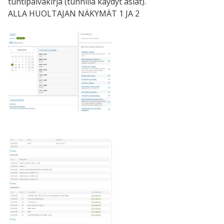
tuntipäiväkirja (tunnilla käydyt asiat).
ALLA HUOLTAJAN NÄKYMÄT 1 JA 2