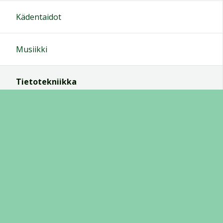
Kädentaidot
Musiikki
Tietotekniikka
Tärkeitä linkkejä
Internet
Tietoturva
Sosiaaliset mediat
Gmail
Kokoustyökalut