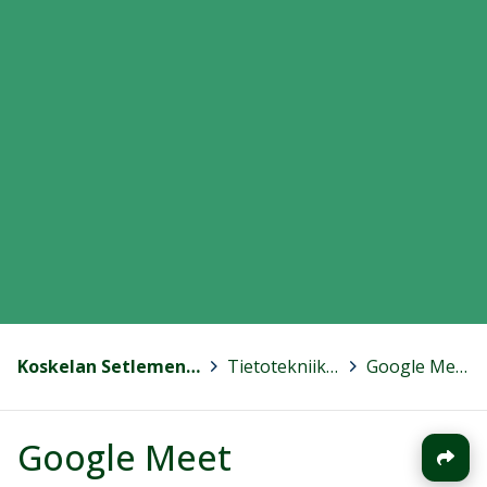
Koskelan Setlementti
>
Tietotekniikka
>
Google Meet
Google Meet