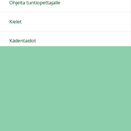
Ohjeita tuntiopettajalle
Kielet
Kädentaidot
Musiikki
Tietotekniikka
Tärkeitä linkkejä
Internet
Tietoturva
Sosiaaliset mediat