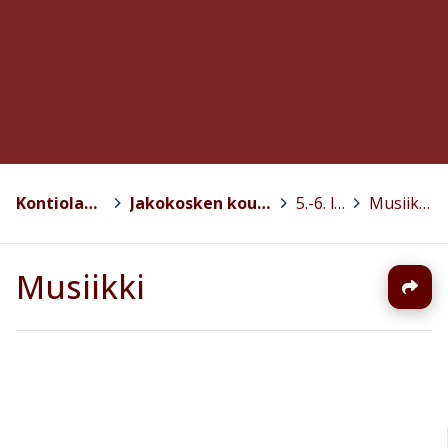
Kontiolahti
>
Jakokosken koulu
>
5.-6. lk.
>
Musiikki
Musiikki