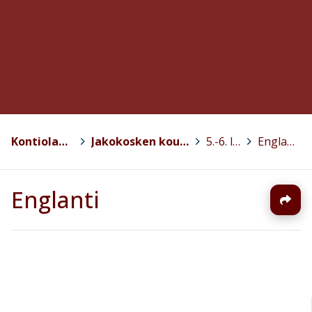
Kontiolahti
>
Jakokosken koulu
>
5.-6. lk.
>
Englanti
Englanti