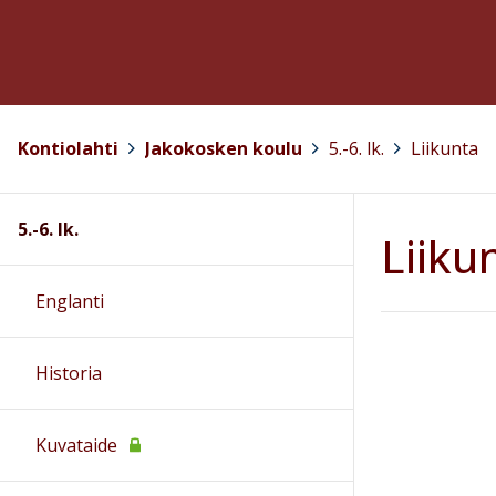
Kontiolahti
>
Jakokosken koulu
>
5.-6. lk.
>
Liikunta
5.-6. lk.
Liiku
Englanti
Historia
Kuvataide