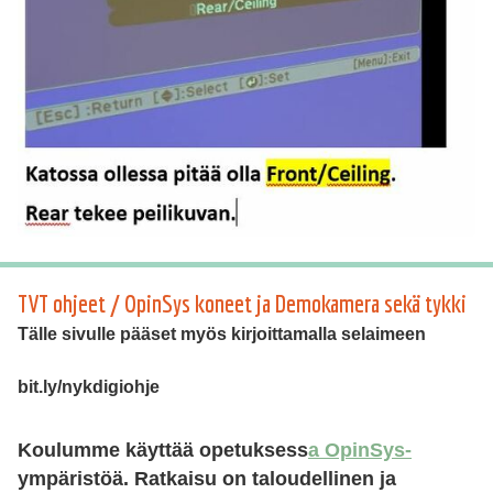
TVT ohjeet / OpinSys koneet ja Demokamera sekä tykki
Tälle sivulle pääset myös kirjoittamalla selaimeen
bit.ly/nykdigiohje
Koulumme käyttää opetuksess
a OpinSys-
ympäristöä
. Ratkaisu on taloudellinen ja