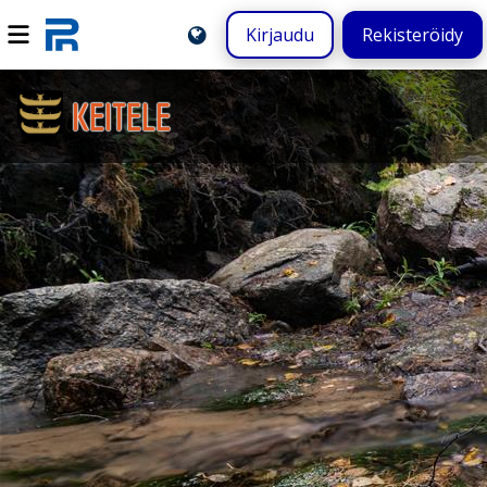
Kirjaudu
Rekisteröidy
KEITELE