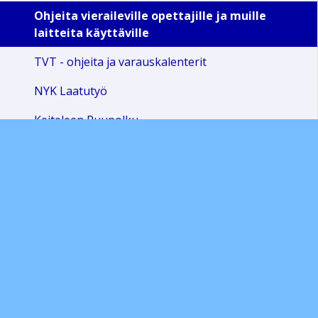
Ohjeita vieraileville opettajille ja muille
laitteita käyttäville
TVT - ohjeita ja varauskalenterit
NYK Laatutyö
Keiteleen Puupolku
NYKistä jatko-opintoihin
Esittelyt
Hankkeet
Nilakan yhtenäiskoulun järjestyssäännöt
Varhaiskasvatus