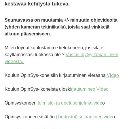
kestävää kehitystä tukeva.
Seuraavassa on muutamia +/- minuutin ohjevideoita
(yhden kameran tekiniikalla), joista saat vinkkejä
alkuun pääsemiseen.
Miten löydät koulustamme tietokoneen, jos sitä ei
käyttämässäsi luokassa ole ?
Vastus löytyy tämän linkin
videosta.
Koulun OpinSys-koneisiin kirjautuminen vieraana
Video
Koulun OpinSys- koneista ulosk
irjautuminen Video
Opinsyskoneen
toimisto- ja opetusohjelmat vide
o
Opinsys koneen sisällön
(Tiedostot) selaaminen vide
o