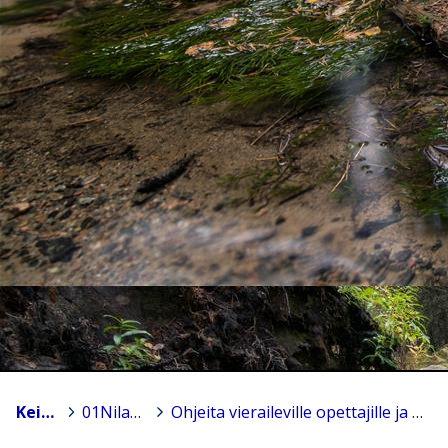
Keitele
>
01Nilakan yhtenäiskoulu
>
Ohjeita vieraileville opettajille ja muille laitteita käyttäville