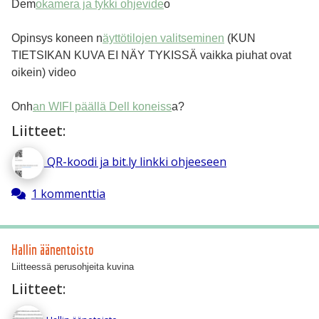
Dem
okamera ja tykki ohjevide
o
Opinsys koneen n
äyttötilojen valitseminen
(KUN
TIETSIKAN KUVA EI NÄY TYKISSÄ vaikka piuhat ovat
oikein) video
Onh
an WIFI päällä Dell koneiss
a?
Liitteet:
QR-koodi ja bit.ly linkki ohjeeseen
1 kommenttia
Hallin äänentoisto
Liitteessä perusohjeita kuvina
Liitteet: