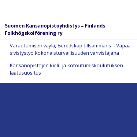
Suomen Kansanopistoyhdistys – Finlands
Folkhögskolförening ry
Varautumisen väylä, Beredskap tillsammans – Vapaa
sivistystyö kokonaisturvallisuuden vahvistajana
Kansanopistojen kieli- ja kotoutumiskoulutuksen
laatusuositus
Kansanopistojohtajien materiaalipaketti
SKY AI – Tekoäly opettajan tukiälynä
Kansanopistojen sosiaalisesti kestävä
ammatillinen koulutus