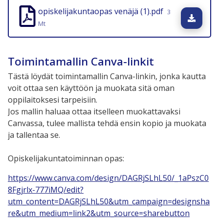
opiskelijakuntaopas venäjä (1).pdf
3
Lata
Mt
Toimintamallin Canva-linkit
Tästä löydät toimintamallin Canva-linkin, jonka kautta
voit ottaa sen käyttöön ja muokata sitä oman
oppilaitoksesi tarpeisiin.
Jos mallin haluaa ottaa itselleen muokattavaksi
Canvassa, tulee mallista tehdä ensin kopio ja muokata
ja tallentaa se.
Opiskelijakuntatoiminnan opas:
https://www.canva.com/design/DAGRjSLhL50/_1aPszC0
8Fgjrlx-777iMQ/edit?
utm_content=DAGRjSLhL50&utm_campaign=designsha
re&utm_medium=link2&utm_source=sharebutton