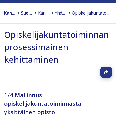
Kansanopistot
>
Suomen Kansanopistoyhdistys – Finlands Folkhögskolförening ry
>
Kansanopistojen sosiaalisesti kestävä ammatillinen koulutus
>
Yhdenvertaisuus ja osallisuus
>
Opiskelijakuntatoiminnan prosessimainen kehittäminen
Opiskelijakuntatoiminnan
prosessimainen
kehittäminen
1/4 Mallinnus
opiskelijakuntatoiminnasta -
yksittäinen opisto