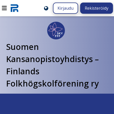
Kirjaudu
Rekisteröidy
Suomen
Kansanopistoyhdistys –
Finlands
Folkhögskolförening ry