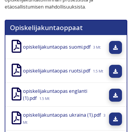
etäosallistumisen mahdollisuuksista.
Opiskelijakuntaoppaat
opiskelijakuntaopas suomi.pdf
Lata
3 Mt
opiskelijakuntaopas ruotsi.pdf
Lata
1.5 Mt
opiskelijakuntaopas englanti
Lata
(1).pdf
1.5 Mt
opiskelijakuntaopas ukraina (1).pdf
3
Lata
Mt