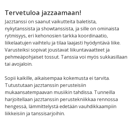
Tervetuloa jazzaamaan!
Jazztanssi on saanut vaikutteita baletista,
nykytanssista ja showtanssista, ja sille on ominaista
rytmisyys, eri kehonosien tarkka koordinaatio,
liikelaatujen vaihtelu ja tilaa laajasti hyödyntävä liike.
Varusteiksi sopivat joustavat liikuntavaatteet ja
pehmeäpohjaiset tossut. Tanssia voi myös sukkasillaan
tai avojaloin.
Sopii kaikille, aikaisempaa kokemusta ei tarvita.
Tutustutaan jazztanssin perusteisiin
mukaansatempaavan musiikin tahdissa. Tunneilla
harjoitellaan jazztanssin perustekniikkaa rennossa
hengessä, lämmittelystä edetään vauhdikkaampiin
liikkeisiin ja tanssisarjoihin.