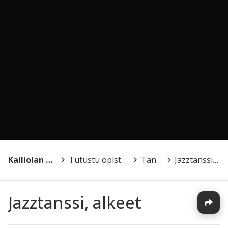
Kalliolan kansalaisopisto
>
Tutustu opistoon ja opetukseen!
>
Tanssi
>
Jazztanssi, alkeet
Jazztanssi, alkeet