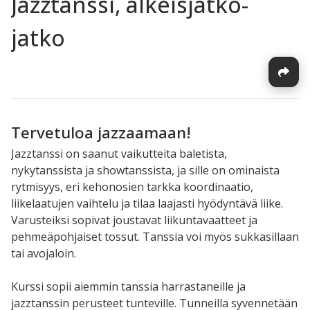
Jazztanssi, alkeisjatko-
jatko
Tervetuloa jazzaamaan!
Jazztanssi on saanut vaikutteita baletista,
nykytanssista ja showtanssista, ja sille on ominaista
rytmisyys, eri kehonosien tarkka koordinaatio,
liikelaatujen vaihtelu ja tilaa laajasti hyödyntävä liike.
Varusteiksi sopivat joustavat liikuntavaatteet ja
pehmeäpohjaiset tossut. Tanssia voi myös sukkasillaan
tai avojaloin.
Kurssi sopii aiemmin tanssia harrastaneille ja
jazztanssin perusteet tunteville. Tunneilla syvennetään