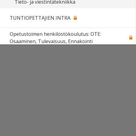
Tieto- ja viestintätekniikka
TUNTIOPETTAJIEN INTRA
Opetustoimen henkilöstökoulutus: OTE:
Osaaminen, Tulevaisuus, Ennakointi
Sivun alkuun
Ohjeet
Saavutettavuus
Yksityisyydensuoja
Lähetä palautetta Peda.net-ylläpidolle
Ilmoita asiaton sisältö