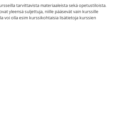
sseilla tarvittavista materiaaleista sekä opetustiloista.
at yleensä suljettuja, niille pääsevät vain kurssille
lla voi olla esim kurssikohtaisia lisätietoja kurssien