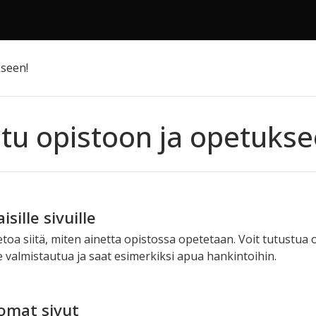
kseen!
tu opistoon ja opetukse
sille sivuille
a siitä, miten ainetta opistossa opetetaan. Voit tutustua opet
e valmistautua ja saat esimerkiksi apua hankintoihin.
omat sivut