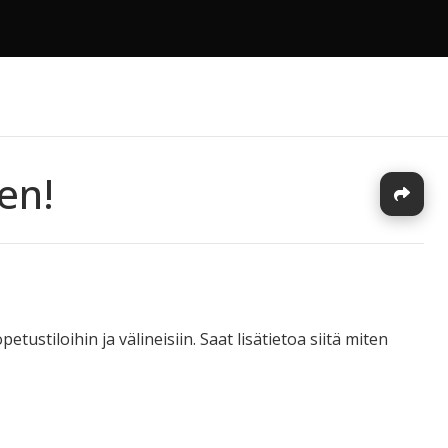
en!
J
ustiloihin ja välineisiin. Saat lisätietoa siitä miten