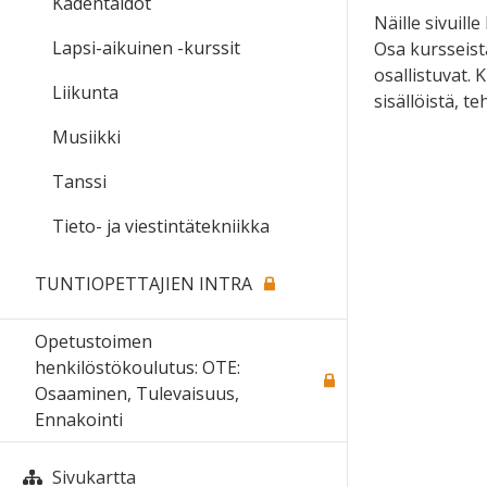
Kädentaidot
Näille sivuill
Lapsi-aikuinen -kurssit
Osa kursseista
osallistuvat. 
Liikunta
sisällöistä, te
Musiikki
Tanssi
Tieto- ja viestintätekniikka
TUNTIOPETTAJIEN INTRA
Opetustoimen
henkilöstökoulutus: OTE:
Osaaminen, Tulevaisuus,
Ennakointi
Sivukartta