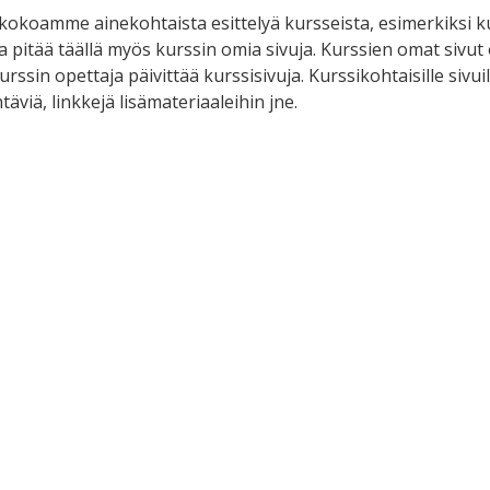
e kokoamme ainekohtaista esittelyä kursseista, esimerkiksi kur
 pitää täällä myös kurssin omia sivuja. Kurssien omat sivut ov
Kurssin opettaja päivittää kurssisivuja. Kurssikohtaisille sivui
htäviä, linkkejä lisämateriaaleihin jne.