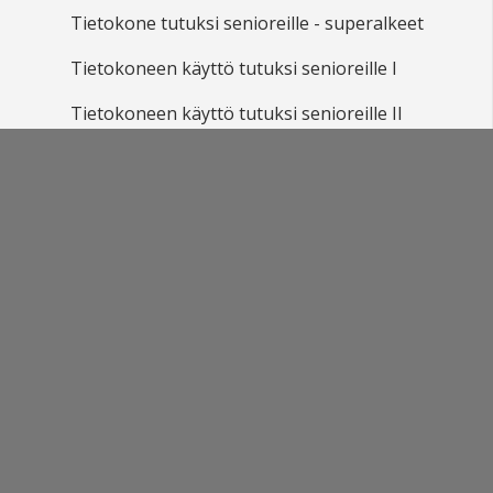
Tietokone tutuksi senioreille - superalkeet
Tietokoneen käyttö tutuksi senioreille I
Tietokoneen käyttö tutuksi senioreille II
TUNTIOPETTAJIEN INTRA
Opetustoimen henkilöstökoulutus: OTE:
Osaaminen, Tulevaisuus, Ennakointi
Sivukartta
Sivun alkuun
Ohjeet
Saavutettavuus