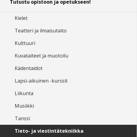
Tutustu opistoon ja opetukseen!
Kielet
Teatteri ja ilmaisutaito
Kulttuuri
Kuvataiteet ja muotoilu
Kädentaidot
Lapsi-aikuinen -kurssit
Liikunta
Musiikki
Tanssi
Tieto- ja viestintätekniikka