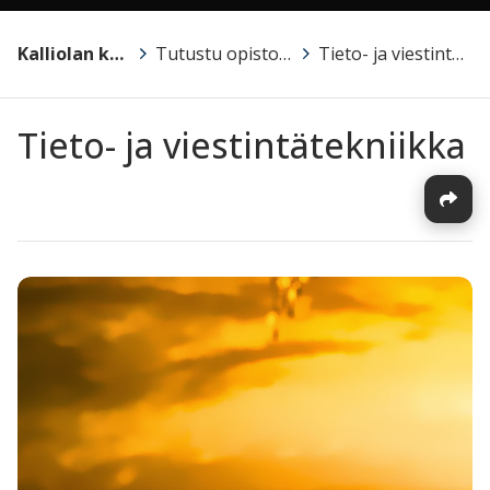
Kalliolan kansalaisopisto
>
Tutustu opistoon ja opetukseen!
>
Tieto- ja viestintätekniikka
Tieto- ja viestintätekniikka