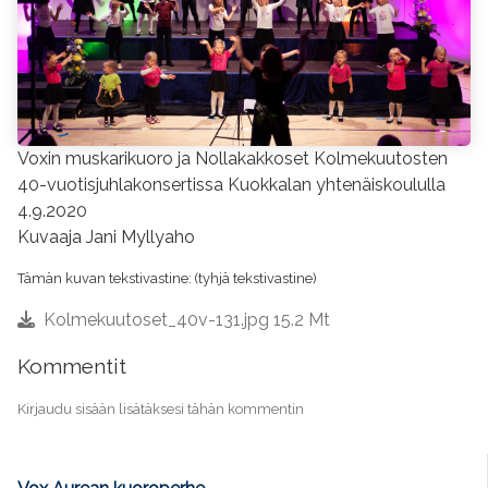
Voxin muskarikuoro ja Nollakakkoset Kolmekuutosten
40-vuotisjuhlakonsertissa Kuokkalan yhtenäiskoululla
4.9.2020
Kuvaaja Jani Myllyaho
Tämän kuvan tekstivastine: (tyhjä tekstivastine)
Kolmekuutoset_40v-131.jpg 15.2 Mt
Kommentit
Kirjaudu sisään lisätäksesi tähän kommentin