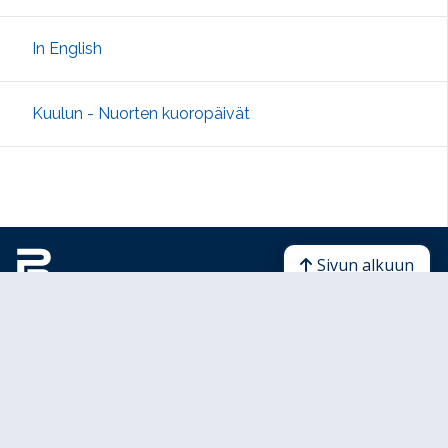
In English
Kuulun - Nuorten kuoropäivät
Sivun alkuun
Ohjeet
Saavutettavuus
Yksityisyydensuoja
Lähetä palautetta Peda.net-ylläpidolle
Ilmoita asiaton sisältö