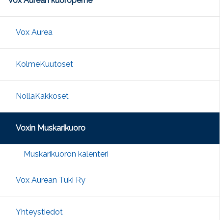
Vox Aurean kuoroperhe
Vox Aurea
KolmeKuutoset
NollaKakkoset
Voxin Muskarikuoro
Muskarikuoron kalenteri
Vox Aurean Tuki Ry
Yhteystiedot