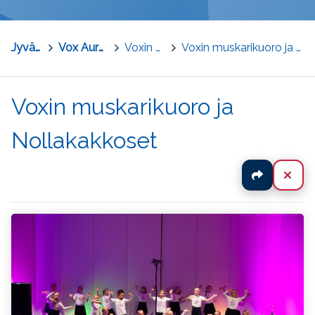
Jyväskylä
>
Vox Aurean kuoroperhe
>
Voxin Muskarikuoro
>
Voxin muskarikuoro ja Nollakakkoset
Voxin muskarikuoro ja
Nollakakkoset
Jaa
Sul