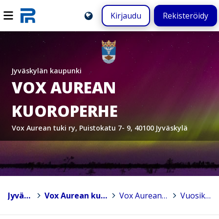
Kirjaudu
Rekisteröidy
Jyväskylän kaupunki
VOX AUREAN
KUOROPERHE
Vox Aurean tuki ry, Puistokatu 7- 9, 40100 Jyväskylä
Jyväskylä
>
Vox Aurean kuoroperhe
>
Vox Aurean Tuki Ry
>
Vuosikello