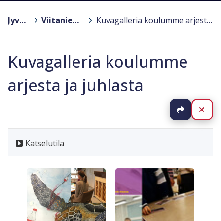
Jyväskylä
>
Viitaniemen koulu
>
Kuvagalleria koulumme arjesta ja juhlasta
Kuvagalleria koulumme
arjesta ja juhlasta
Jaa
Sul
Katselutila