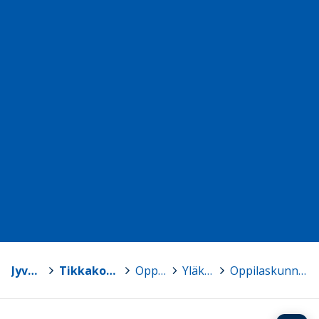
Jyväskylä
>
Tikkakosken yhtenäiskoulu
>
Oppilaalle
>
Yläkoulu
>
Oppilaskunnan hallitus