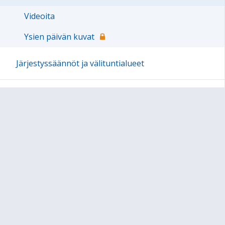
Videoita
Ysien päivän kuvat
Järjestyssäännöt ja välituntialueet
JOPO
Oppiminen
Oppilashuolto
Oppiaineet