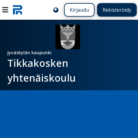
Kirjaudu
Rekisteröidy
Jyväskylän kaupunki
Tikkakosken
yhtenäiskoulu