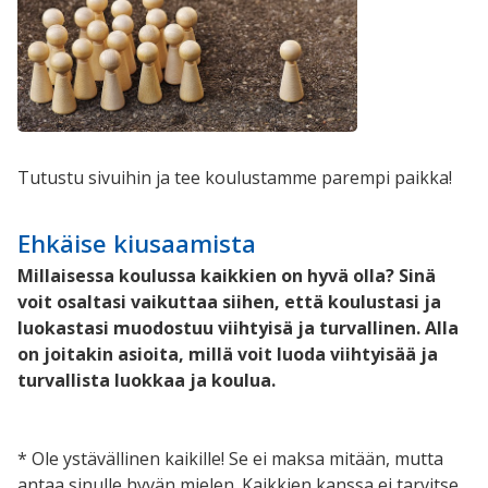
Tutustu sivuihin ja tee koulustamme parempi paikka!
Ehkäise kiusaamista
Millaisessa koulussa kaikkien on hyvä olla? Sinä
voit osaltasi vaikuttaa siihen, että koulustasi ja
luokastasi muodostuu viihtyisä ja turvallinen. Alla
on joitakin asioita, millä voit luoda viihtyisää ja
turvallista luokkaa ja koulua.
* Ole ystävällinen kaikille! Se ei maksa mitään, mutta
antaa sinulle hyvän mielen. Kaikkien kanssa ei tarvitse