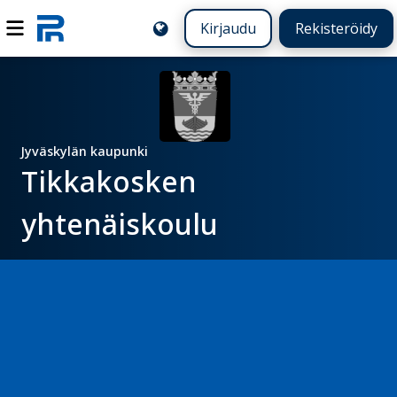
Kirjaudu
Rekisteröidy
Jyväskylän kaupunki
Tikkakosken
yhtenäiskoulu