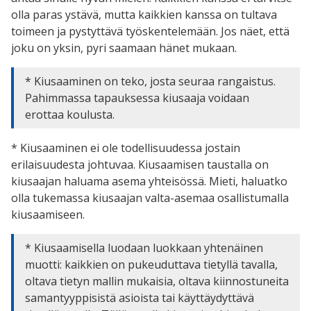
olla paras ystävä, mutta kaikkien kanssa on tultava
toimeen ja pystyttävä työskentelemään. Jos näet, että
joku on yksin, pyri saamaan hänet mukaan.
* Kiusaaminen on teko, josta seuraa rangaistus.
Pahimmassa tapauksessa kiusaaja voidaan
erottaa koulusta.
* Kiusaaminen ei ole todellisuudessa jostain
erilaisuudesta johtuvaa. Kiusaamisen taustalla on
kiusaajan haluama asema yhteisössä. Mieti, haluatko
olla tukemassa kiusaajan valta-asemaa osallistumalla
kiusaamiseen.
* Kiusaamisella luodaan luokkaan yhtenäinen
muotti: kaikkien on pukeuduttava tietyllä tavalla,
oltava tietyn mallin mukaisia, oltava kiinnostuneita
samantyyppisistä asioista tai käyttäydyttävä