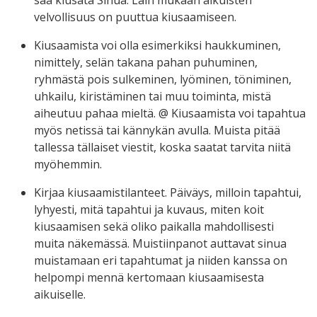
velvollisuus on puuttua kiusaamiseen.
Kiusaamista voi olla esimerkiksi haukkuminen,
nimittely, selän takana pahan puhuminen,
ryhmästä pois sulkeminen, lyöminen, töniminen,
uhkailu, kiristäminen tai muu toiminta, mistä
aiheutuu pahaa mieltä. @ Kiusaamista voi tapahtua
myös netissä tai kännykän avulla. Muista pitää
tallessa tällaiset viestit, koska saatat tarvita niitä
myöhemmin.
Kirjaa kiusaamistilanteet. Päiväys, milloin tapahtui,
lyhyesti, mitä tapahtui ja kuvaus, miten koit
kiusaamisen sekä oliko paikalla mahdollisesti
muita näkemässä. Muistiinpanot auttavat sinua
muistamaan eri tapahtumat ja niiden kanssa on
helpompi mennä kertomaan kiusaamisesta
aikuiselle.