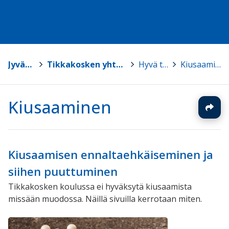
Jyväskylä
>
Tikkakosken yhtenäiskoulu
>
Hyvä tietää
>
Kiusaaminen
Kiusaaminen
Kiusaamisen ennaltaehkäiseminen ja
siihen puuttuminen
Tikkakosken koulussa ei hyväksytä kiusaamista
missään muodossa. Näillä sivuilla kerrotaan miten.