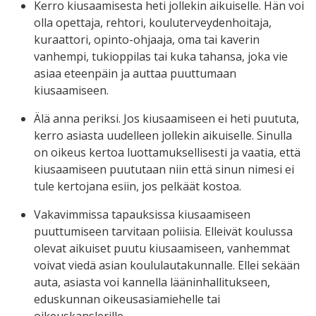
Kerro kiusaamisesta heti jollekin aikuiselle. Hän voi
olla opettaja, rehtori, kouluterveydenhoitaja,
kuraattori, opinto-ohjaaja, oma tai kaverin
vanhempi, tukioppilas tai kuka tahansa, joka vie
asiaa eteenpäin ja auttaa puuttumaan
kiusaamiseen.
Älä anna periksi. Jos kiusaamiseen ei heti puututa,
kerro asiasta uudelleen jollekin aikuiselle. Sinulla
on oikeus kertoa luottamuksellisesti ja vaatia, että
kiusaamiseen puututaan niin että sinun nimesi ei
tule kertojana esiin, jos pelkäät kostoa.
Vakavimmissa tapauksissa kiusaamiseen
puuttumiseen tarvitaan poliisia. Elleivät koulussa
olevat aikuiset puutu kiusaamiseen, vanhemmat
voivat viedä asian koululautakunnalle. Ellei sekään
auta, asiasta voi kannella lääninhallitukseen,
eduskunnan oikeusasiamiehelle tai
oikeuskanslerille.