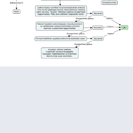
Kerro aina kiusaamisesta
Joskus voi olla helpompi kertoa asioista ensin paperille. Tulosta
allaoleva lomake itsellesi ja kirjaa ylös, kun sinua tai jotakuta muuta
kiusataan. Tämä paperi voi olla mukana, kun edelleen kerrot asiasta
aikuiselle.
Kiusaamiseen liittyvien tapahtumien
kirjaamislomake