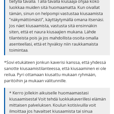
tietyllä tavalla. Tällä tavalla kiusaaja ohjaa koko
luokkaa muiden sitä huomaamatta. Kun oivallat
tämän, sinun on helpompi vastustaa kiusaamista
”näkymättömästi”, käyttäytymällä omana itsenäsi.
Jos näet kiusaamista, vastusta sitä ensinnäkin
siten, että et naura kiusaajien mukana. Lähde
tilanteista pois ja jos mahdollista osoita omalla
asenteellasi, että et hyväksy niin raukkamaista
toimintaa.
*Sovi etukäteen jonkun kaverisi kanssa, että yhdessä
sanotte kiusaamistilanteessa, että kiusaaminen ei ole
reilua. Pyri ottamaan kiusattu mukaan ryhmään,
paritöihin ja mukaan välitunnille.
* Kerro jollekin aikuiselle huomaamastasi
kiusaamisesta! Voit tehdä luokkakaverillesi elämän
mittaisen palveluksen. Koulun kotisivuilla voit
ilmoittaa jos havaitset kiusaamista tai sinua