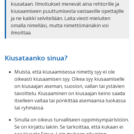
kiusataan. Ilmoitukset menevät aina rehtorille ja
kiusaamiseen puuttumisesta vastaaville opettajille
ja ne kaikki selvitellään. Laita viesti mieluiten
omalla nimelläsi, mutta nimettömänäkin voi
ilmoittaa.
Kiusataanko sinua?
Muista, että kiusaamisessa nimetty syy ei ole
oikeasti kiusaamisen syy. Oikea syy kiusaamiselle
on kiusaajan aseman, suosion, vallan tai ystävien
tavoittelu. Kiusaaminen on kiusaajan keino saada
itselleen valtaa tai pönkittää asemaansa luokassa
tai ryhmässä.
Sinulla on oikeus turvalliseen oppimisympäristöön.
Se on kirjattu lakiin. Se tarkoittaa, että kukaan ei
saa kiusata Sinua. Lain mukaan aikuisten