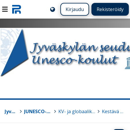
Kirjaudu
Rekisteröidy
Jyväskylä
>
JUNESCO-kouluverkosto
>
KV- ja globaalikasvatuksen teemat
>
Kestävä kehitys