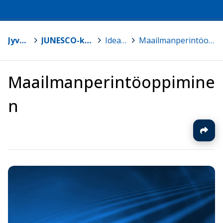
Jyväskylä
>
JUNESCO-kouluverkosto
>
Ideapankki
>
Maailmanperintöoppiminen
Maailmanperintöoppimine
n