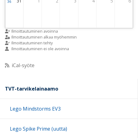
31
1
2
3
4
5
6
36
Viikko 36
31 August 2026 Thursday
1 September 2026 Thursday
2 September 2026 Thursday
3 September 2026 Thursday
4 September 2026 Thursday
5 September 2026 
6 Septemb
Ilmoittautuminen avoinna
Ilmoittautuminen alkaa myöhemmin
Ilmoittautuminen tehty
Ilmoittautuminen ei ole avoinna
iCal-syöte
TVT-tarvikelainaamo
Lego Mindstorms EV3
Lego Spike Prime (uutta)