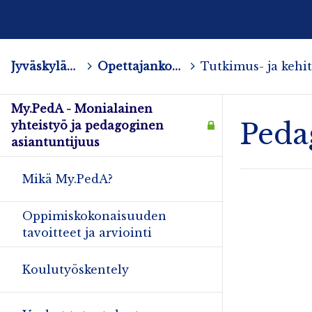
Jyväskylän yliopisto
>
Opettajankoulutuslaitos
>
My.PedA - Monialainen
Peda
yhteistyö ja pedagoginen
asiantuntijuus
Mikä My.PedA?
Oppimiskokonaisuuden
tavoitteet ja arviointi
Koulutyöskentely