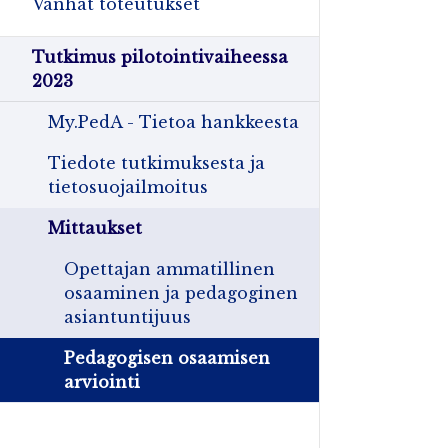
Vanhat toteutukset
Tutkimus pilotointivaiheessa
2023
My.PedA - Tietoa hankkeesta
Tiedote tutkimuksesta ja
tietosuojailmoitus
Mittaukset
Opettajan ammatillinen
osaaminen ja pedagoginen
asiantuntijuus
Pedagogisen osaamisen
arviointi