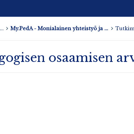
Tutkimus- ja kehittämishankkeita
>
My.PedA - Monialainen yhteistyö ja pedagoginen asiantuntijuus
>
gogisen osaamisen arv