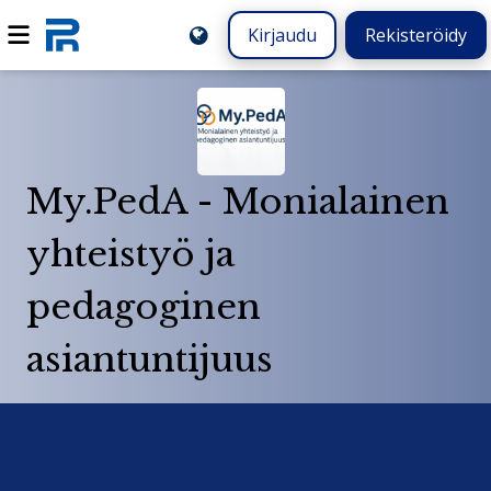
Kirjaudu
Rekisteröidy
My.PedA - Monialainen
yhteistyö ja
pedagoginen
asiantuntijuus