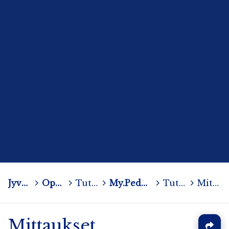
Jyväskylän yliopisto
>
Opettajankoulutuslaitos
>
Tutkimus- ja kehittämishankkeita
>
My.PedA - Monialainen yhteistyö ja pedagoginen asiantuntijuus
>
Tutkimus pilotointivaiheessa 2023
>
Mittaukset
Mittaukset