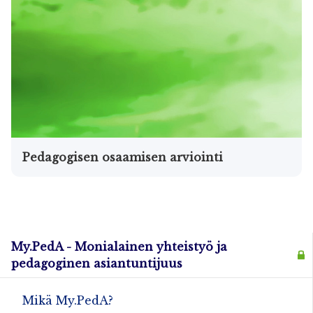
Pedagogisen osaamisen arviointi
My.PedA - Monialainen yhteistyö ja
pedagoginen asiantuntijuus
Mikä My.PedA?