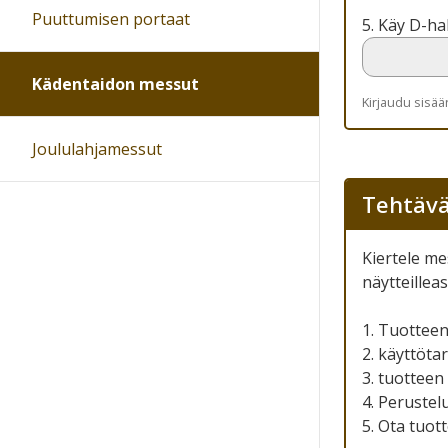
Puuttumisen portaat
5. Käy D-hal
Kädentaidon messut
Kirjaudu sisä
Joululahjamessut
Tehtävä
Kiertele me
näytteilleas
1. Tuotteen
2. käyttöta
3. tuotteen 
4. Perustelu
5. Ota tuot