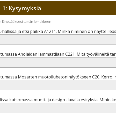
 1: Kysymyksiä
än lähettääksesi tämän lomakkeen
A-hallissa ja etsi paikka A1211. Minkä niminen on näytteilleas
stumassa Aholaidan lammastilaan C221. Mitä työvälineitä tar
ustumassa Mosarten muotoilubetoninäytökseen C20. Kerro, m
lissa katsomassa muoti- ja design -lavalla esityksiä. Mihin ke