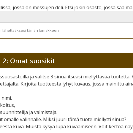
lissa, jossa on messujen deli. Etsi jokin osasto, jossa saa ma
än lähettääksesi tämän lomakkeen
 2: Omat suosikit
ssuosastoilla ja valitse 3 sinua itseäsi miellyttävää tuotetta
ettajalta. Kirjoita tuotteesta lyhyt kuvaus, jossa mainittu aina
 nimi,
rkoitus,
suunnittelija ja valmistaja.
t omalle valinnalle. Miksi juuri tämä tuote miellytti sinua?
teesta kuva. Muista kysyä lupa kuvaamiseen. Voit kertoa näytt