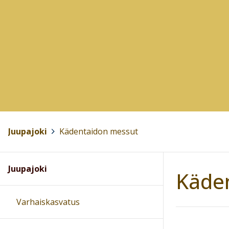
Juupajoki
>
Kädentaidon messut
Juupajoki
Käde
Varhaiskasvatus