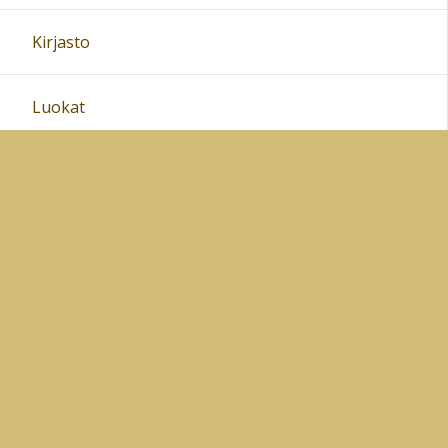
Kirjasto
Luokat
Oppiaineet
Pienten lasten koulu
Juupajoen yrittäjät tempaisee
Tiedekasvatus
Oppilashuoltosuunnitelma