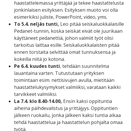
haastattelemassa yrittäjää ja tekee haastattelusta
jonkinlaisen esityksen. Esityksen muoto voi olla
esimerkiksi juliste, PowerPoint, video, yms.
To 5.4. neljäs tunti,
Leo pitää seiskaluokkalaisille
Pedanet-tunnin, koska seiskat eivät ole juurikaan
käyttäneet pedanettiä, johon valmiit työt olisi
tarkoitus laittaa esille. Seiskaluokkalaisten pitää
ennen torstaita selvittää omat tunnuksensa ja
kokeilla niitä jo kotona.
Pe 6.4. kuudes tunti
, tehdään suunnitelma
lauantaina varten. Tutustutaan yrityksen
toimintaan esim. nettisivujen avulla, mietitään
haastattelukysymykset valmiiksi, varataan kaikki
tarvikkeet valmiiksi.
La 7.4. klo 8.40-14.00,
Ensin kaksi oppituntia
aiheina päihdevalistus ja yrittäjyys. Oppituntien
jälkeen ruokailu, jonka jälkeen kaksi tuntia aikaa
tehdä haastattelua ja haastattelun pohjalta omaa
työtä.