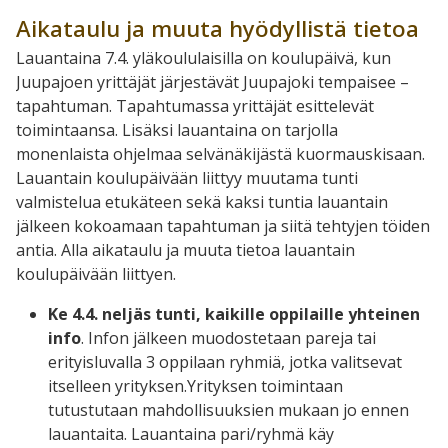
Aikataulu ja muuta hyödyllistä tietoa
Lauantaina 7.4. yläkoululaisilla on koulupäivä, kun
Juupajoen yrittäjät järjestävät Juupajoki tempaisee –
tapahtuman. Tapahtumassa yrittäjät esittelevät
toimintaansa. Lisäksi lauantaina on tarjolla
monenlaista ohjelmaa selvänäkijästä kuormauskisaan.
Lauantain koulupäivään liittyy muutama tunti
valmistelua etukäteen sekä kaksi tuntia lauantain
jälkeen kokoamaan tapahtuman ja siitä tehtyjen töiden
antia. Alla aikataulu ja muuta tietoa lauantain
koulupäivään liittyen.
Ke 4.4. neljäs tunti, kaikille oppilaille yhteinen
info
. Infon jälkeen muodostetaan pareja tai
erityisluvalla 3 oppilaan ryhmiä, jotka valitsevat
itselleen yrityksen.Yrityksen toimintaan
tutustutaan mahdollisuuksien mukaan jo ennen
lauantaita. Lauantaina pari/ryhmä käy