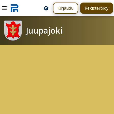
Kirjaudu
Rekisteröidy
Juupajoki