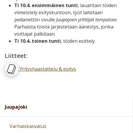
Ti 10.4. ensimmäinen tunti
, lauantain töiden
viimeistely esityskuntoon, työt laitetaan
pedanettiin sivulle
Juupajoen yrittäjät tempaisee
.
Parhaista töistä järjestetään äänestys, jonka
voittajat palkitaan.
Ti 10.4. toinen tunti
, töiden esittely.
Liitteet:
Yrityshaastattelu & esitys
Juupajoki
Varhaiskasvatus