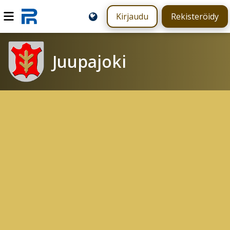
Kirjaudu
Rekisteröidy
Juupajoki