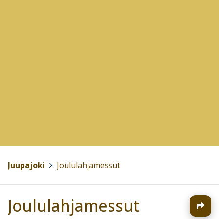
Juupajoki
>
Joululahjamessut
Joululahjamessut