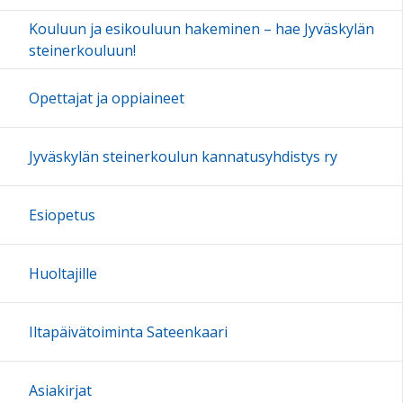
Kouluun ja esikouluun hakeminen – hae Jyväskylän
steinerkouluun!
Opettajat ja oppiaineet
Jyväskylän steinerkoulun kannatusyhdistys ry
Esiopetus
Huoltajille
Iltapäivätoiminta Sateenkaari
Asiakirjat