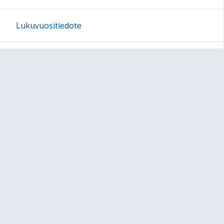
Lukuvuositiedote
Työ- ja loma-ajat
Järjestyssäännöt 2025-2026
Sivun alkuun
Ohjeet
Saavutettavuus
Yksityisyydensuoja