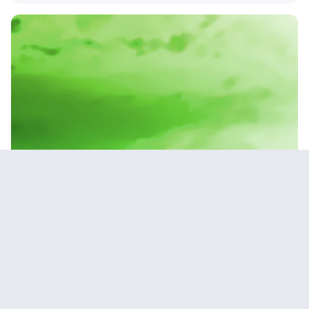
OPS liitteet
Jyväskylän Steinerkoulu